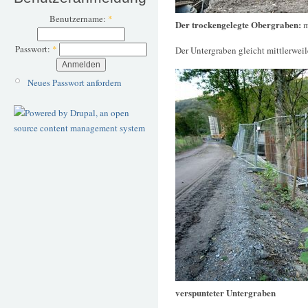
Benutzername:
*
Der trockengelegte Obergraben:
m
Passwort:
*
Der Untergraben gleicht mittlerweil
Neues Passwort anfordern
verspunteter Untergraben