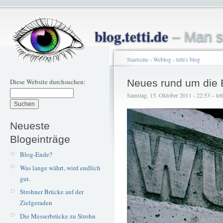
blog.tetti.de
– Man s
Startseite
›
Weblog
›
tetti's blog
Diese Website durchsuchen:
Neues rund um die B
Samstag, 15. Oktober 2011 - 22:53 – tett
Neueste
Blogeinträge
Blog-Ende?
Was lange währt, wird endlich
gut.
Strohner Brücke auf der
Zielgeraden
Die Messerbrücke zu Strohn