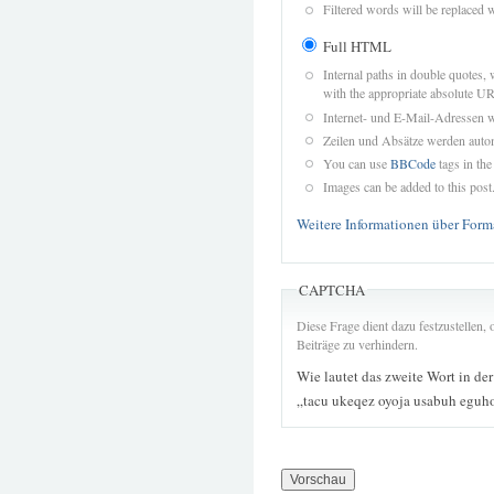
Filtered words will be replaced w
Full HTML
Internal paths in double quotes, 
with the appropriate absolute URL
Internet- und E-Mail-Adressen 
Zeilen und Absätze werden autom
You can use
BBCode
tags in the
Images can be added to this post
Weitere Informationen über Form
CAPTCHA
Diese Frage dient dazu festzustellen
Beiträge zu verhindern.
Wie lautet das zweite Wort in de
„tacu ukeqez oyoja usabuh eguh