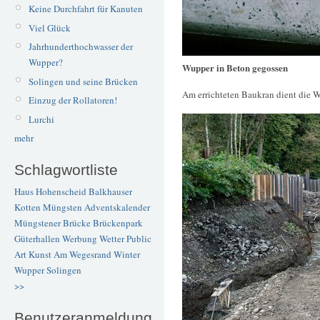
Keine Durchfahrt für Kanuten
Viel Glück
Jahrhunderthochwasser der
Wupper?
Wupper in Beton gegossen
Solingen und seine Brücken
Am errichteten Baukran dient die 
Einzug der Rollatoren!
Lurchi
mehr
Schlagwortliste
Haus Hohenscheid
Balkhauser
Kotten
Müngsten
Adventskalender
Müngstener Brücke
Brückenpark
Güterhallen
Werbung
Wetter
Public
Art
Kunst
Am Wegesrand
Winter
Wupper
Solingen
>>
Benutzeranmeldung