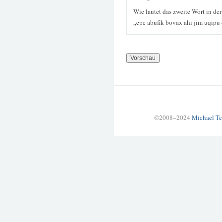
Wie lautet das zweite Wort in de
„epe abufik bovax ahi jim uqip
©2008–2024
Michael Te