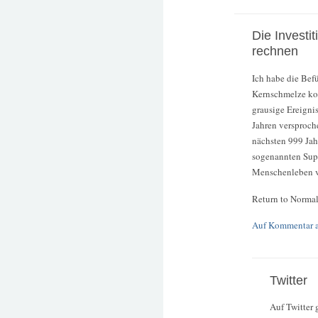
Die Investi
rechnen
Ich habe die Befü
Kernschmelze kom
grausige Ereigni
Jahren versproche
nächsten 999 Jah
sogenannten Sup
Menschenleben vo
Return to Normal
Auf Kommentar 
Twitter
Auf Twitter 