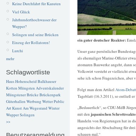
Keine Durchfahrt für Kanuten
Viel Glück
Jahrhunderthochwasser der
Wupper?
Solingen und seine Brücken
ein guter deutscher Reaktor:
Emsl
Einzug der Rollatoren!
Lurchi
Unser ganz persönlicher Bundestag
als ehemaliger Marine-Offizier etwa
mehr
atomaren Bauwerke angeht, dann soll
Schlagwortliste
Volkswirt versteht er vielleicht et
sehe ich schon Fragezeichen, aber v
Haus Hohenscheid
Balkhauser
Kotten
Müngsten
Adventskalender
Folgt man dem Artikel
Atom-Debatt
Müngstener Brücke
Brückenpark
Tageblatt (16.3.2011), so entließ 
Güterhallen
Werbung
Wetter
Public
„Bedauerlich“, so CDU-MdB Jürgen
Art
Kunst
Am Wegesrand
Winter
japanischen Schrottreakt
mit den
Wupper
Solingen
Handeln von Regierungen hat in di
>>
angesichts der Abschaltung für drei
Benutzeranmeldung
schauen mal.“