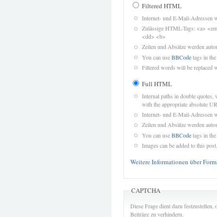
Filtered HTML
Internet- und E-Mail-Adressen 
Zulässige HTML-Tags: <a> <em>
<dd> <b>
Zeilen und Absätze werden autom
You can use
BBCode
tags in the
Filtered words will be replaced w
Full HTML
Internal paths in double quotes, 
with the appropriate absolute URL
Internet- und E-Mail-Adressen 
Zeilen und Absätze werden autom
You can use
BBCode
tags in the
Images can be added to this post
Weitere Informationen über Form
CAPTCHA
Diese Frage dient dazu festzustellen
Beiträge zu verhindern.