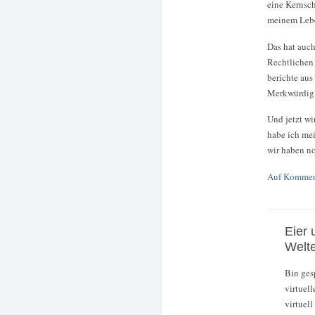
eine Kernsc
meinem Leben
Das hat auch
Rechtlichen 
berichte aus
Merkwürdig, 
Und jetzt wi
habe ich mei
wir haben no
Auf Kommen
Eier 
Welt
Bin ges
virtuell
virtuell