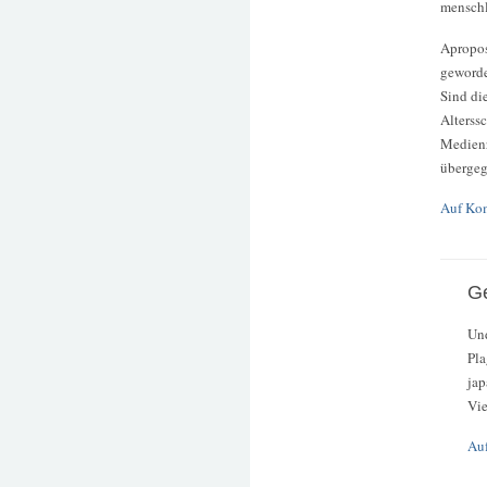
menschl
Apropos
geworde
Sind di
Alterss
Medien
überge
Auf Ko
G
Und
Pla
jap
Vie
Au