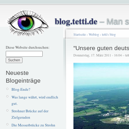
blog.tetti.de
– Man s
Startseite
›
Weblog
›
tetti's blog
Diese Website durchsuchen:
"Unsere guten deut
Donnerstag, 17. März 2011 - 16:04 – tett
Neueste
Blogeinträge
Blog-Ende?
Was lange währt, wird endlich
gut.
Strohner Brücke auf der
Zielgeraden
Die Messerbrücke zu Strohn