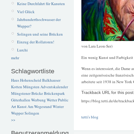
Keine Durchfahrt für Kanuten
Viel Glück
Jahrhunderthochwasser der
Wupper?
Solingen und seine Brücken
Einzug der Rollatoren!
von Lara Leon-Ser)
Lurchi
Ein wenig Kunst und Farbigkeit 
mehr
Wenn es interessiert, die Dame a
Schlagwortliste
eine zeitgenössische französisch
Haus Hohenscheid
Balkhauser
arbeitete seit 1938 in New York 
Kotten
Müngsten
Adventskalender
Trackback URL for this post
Müngstener Brücke
Brückenpark
Güterhallen
Werbung
Wetter
Public
https://blog.tetti.de/de/trackba
Art
Kunst
Am Wegesrand
Winter
Wupper
Solingen
tetti's blog
>>
Benutzeranmeldung