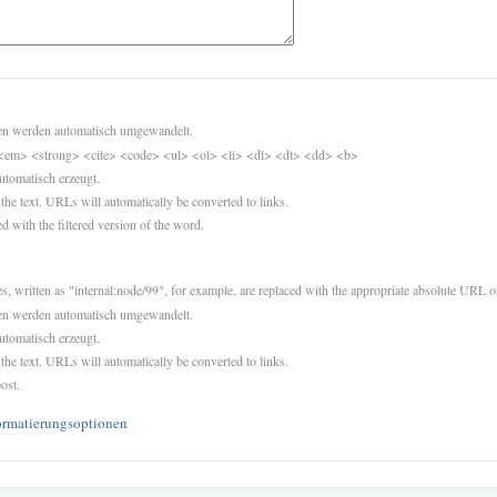
sen werden automatisch umgewandelt.
<em> <strong> <cite> <code> <ul> <ol> <li> <dl> <dt> <dd> <b>
utomatisch erzeugt.
 the text. URLs will automatically be converted to links.
d with the filtered version of the word.
es, written as "internal:node/99", for example, are replaced with the appropriate absolute URL or
sen werden automatisch umgewandelt.
utomatisch erzeugt.
 the text. URLs will automatically be converted to links.
ost.
ormatierungsoptionen