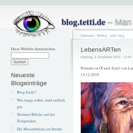
blog.tetti.de
– Man 
Startseite
›
Weblog
›
tetti's blog
Diese Website durchsuchen:
LebensARTen
Samstag, 4. Dezember 2010 - 21:09 – 
Portraits in Öl und Acryl von 
Neueste
15.12.2010
Blogeinträge
Blog-Ende?
Was lange währt, wird endlich
gut.
Strohner Brücke auf der
Zielgeraden
Die Messerbrücke zu Strohn