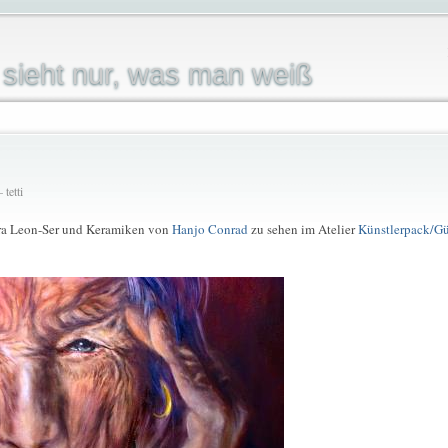
sieht nur, was man weiß
tetti
Lara Leon-Ser und Keramiken von
Hanjo Conrad
zu sehen im Atelier
Künstlerpack/Gü