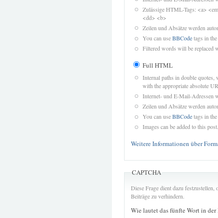
Zulässige HTML-Tags: <a> <em>
<dd> <b>
Zeilen und Absätze werden autom
You can use
BBCode
tags in the
Filtered words will be replaced w
Full HTML
Internal paths in double quotes, 
with the appropriate absolute URL
Internet- und E-Mail-Adressen 
Zeilen und Absätze werden autom
You can use
BBCode
tags in the
Images can be added to this post
Weitere Informationen über Form
CAPTCHA
Diese Frage dient dazu festzustellen
Beiträge zu verhindern.
Wie lautet das fünfte Wort in der