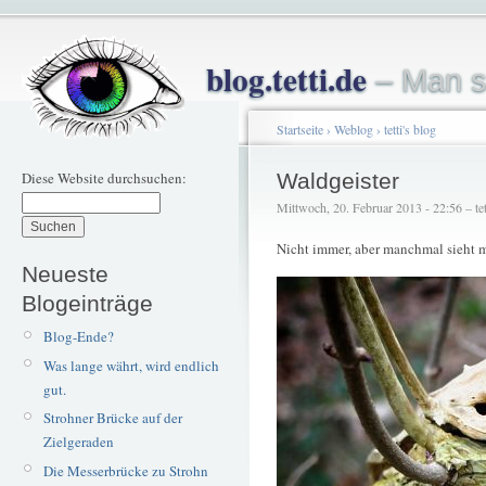
blog.tetti.de
– Man s
Startseite
›
Weblog
›
tetti's blog
Diese Website durchsuchen:
Waldgeister
Mittwoch, 20. Februar 2013 - 22:56 – tet
Nicht immer, aber manchmal sieht 
Neueste
Blogeinträge
Blog-Ende?
Was lange währt, wird endlich
gut.
Strohner Brücke auf der
Zielgeraden
Die Messerbrücke zu Strohn