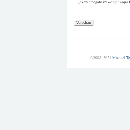
„exew amegato izewe eje iwajas
©2008–2024
Michael Te