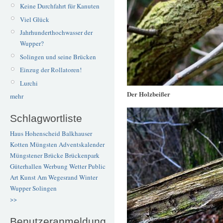
Keine Durchfahrt für Kanuten
Viel Glück
Jahrhunderthochwasser der
Wupper?
Solingen und seine Brücken
Einzug der Rollatoren!
Lurchi
Der Holzbeißer
mehr
Schlagwortliste
Haus Hohenscheid
Balkhauser
Kotten
Müngsten
Adventskalender
Müngstener Brücke
Brückenpark
Güterhallen
Werbung
Wetter
Public
Art
Kunst
Am Wegesrand
Winter
Wupper
Solingen
>>
Benutzeranmeldung