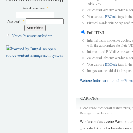
<dd> <b>
Benutzername:
*
Zeilen und Absätze werden autom
You can use
BBCode
tags in the
Passwort:
*
Filtered words will be replaced w
Full HTML
Neues Passwort anfordern
Internal paths in double quotes, 
with the appropriate absolute URL
Internet- und E-Mail-Adressen 
Zeilen und Absätze werden autom
You can use
BBCode
tags in the
Images can be added to this post
Weitere Informationen über Form
CAPTCHA
Diese Frage dient dazu festzustellen
Beiträge zu verhindern.
Wie lautet das zweite Wort in de
„ozisale fok atudur berode yuwec