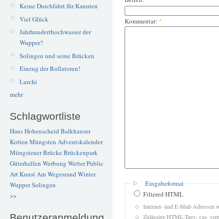
Keine Durchfahrt für Kanuten
Viel Glück
Kommentar:
*
Jahrhunderthochwasser der
Wupper?
Solingen und seine Brücken
Einzug der Rollatoren!
Lurchi
mehr
Schlagwortliste
Haus Hohenscheid
Balkhauser
Kotten
Müngsten
Adventskalender
Müngstener Brücke
Brückenpark
Güterhallen
Werbung
Wetter
Public
Art
Kunst
Am Wegesrand
Winter
Eingabeformat
Wupper
Solingen
Filtered HTML
>>
Internet- und E-Mail-Adressen 
Benutzeranmeldung
Zulässige HTML-Tags: <a> <em>