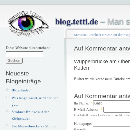
blog.tetti.de
– Man s
Startseite
›
Strohner Brücke auf der Ziel
Diese Website durchsuchen:
Auf Kommentar ant
Wupperbrücke am Oben
Kotten
Neueste
Bisher würde keine neue Brücke erri
Blogeinträge
Blog-Ende?
Auf Kommentar ant
Was lange währt, wird endlich
Ihr Name:
*
gut.
E-Mail-Adresse:
*
Strohner Brücke auf der
Der Inhalt dieses Feldes wird nicht öffen
Zielgeraden
Homepage:
Die Messerbrücke zu Strohn
Betreff: