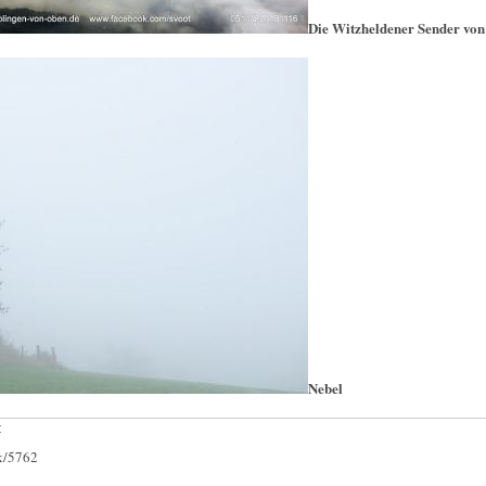
Die Witzheldener Sender von
Nebel
:
ck/5762