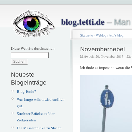
blog.tetti.de
– Man 
Startseite
›
Weblog
›
tetti's blog
Diese Website durchsuchen:
Novembernebel
Mittwoch, 20. November 2013 - 22:41
Ich finde es imposant, wenn die
Neueste
Blogeinträge
Blog-Ende?
Was lange währt, wird endlich
gut.
Strohner Brücke auf der
Zielgeraden
Die Messerbrücke zu Strohn