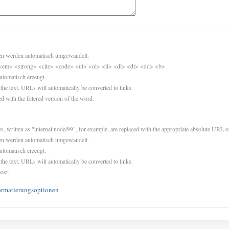
sen werden automatisch umgewandelt.
<em> <strong> <cite> <code> <ul> <ol> <li> <dl> <dt> <dd> <b>
utomatisch erzeugt.
 the text. URLs will automatically be converted to links.
d with the filtered version of the word.
es, written as "internal:node/99", for example, are replaced with the appropriate absolute URL or
sen werden automatisch umgewandelt.
utomatisch erzeugt.
 the text. URLs will automatically be converted to links.
ost.
ormatierungsoptionen