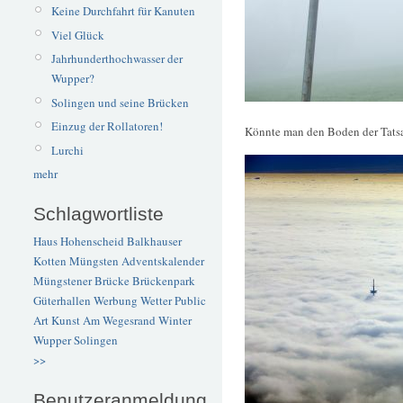
Keine Durchfahrt für Kanuten
Viel Glück
Jahrhunderthochwasser der
Wupper?
Solingen und seine Brücken
Einzug der Rollatoren!
Könnte man den Boden der Tatsa
Lurchi
mehr
Schlagwortliste
Haus Hohenscheid
Balkhauser
Kotten
Müngsten
Adventskalender
Müngstener Brücke
Brückenpark
Güterhallen
Werbung
Wetter
Public
Art
Kunst
Am Wegesrand
Winter
Wupper
Solingen
>>
Benutzeranmeldung