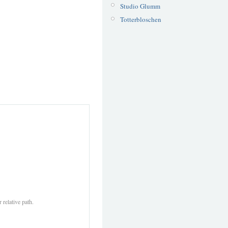
Studio Glumm
Totterbloschen
 relative path.