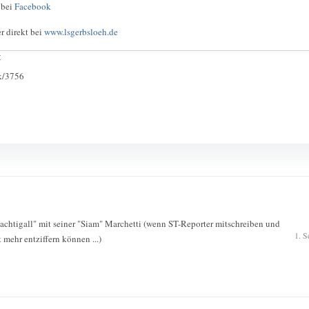
 bei
Facebook
r direkt bei
www.lsgerbsloeh.de
:
ck/3756
Nachtigall" mit seiner "Siam" Marchetti (wenn ST-Reporter mitschreiben und
1. S
t mehr entziffern können ...)