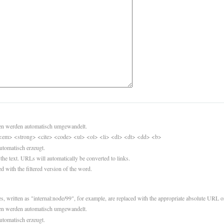
sen werden automatisch umgewandelt.
<em> <strong> <cite> <code> <ul> <ol> <li> <dl> <dt> <dd> <b>
utomatisch erzeugt.
 the text. URLs will automatically be converted to links.
d with the filtered version of the word.
es, written as "internal:node/99", for example, are replaced with the appropriate absolute URL or
sen werden automatisch umgewandelt.
utomatisch erzeugt.