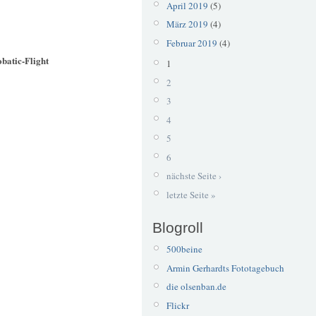
April 2019
(5)
März 2019
(4)
Februar 2019
(4)
atic-Flight
1
2
3
4
5
6
nächste Seite ›
letzte Seite »
Blogroll
500beine
Armin Gerhardts Fototagebuch
die olsenban.de
Flickr