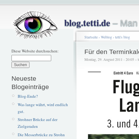
blog.tetti.de
– Man 
Startseite
›
Weblog
›
tetti's blog
Diese Website durchsuchen:
Für den Terminkal
Montag, 29. August 2011 - 20:05 – te
Neueste
Blogeinträge
Blog-Ende?
Was lange währt, wird endlich
gut.
Strohner Brücke auf der
Zielgeraden
Die Messerbrücke zu Strohn