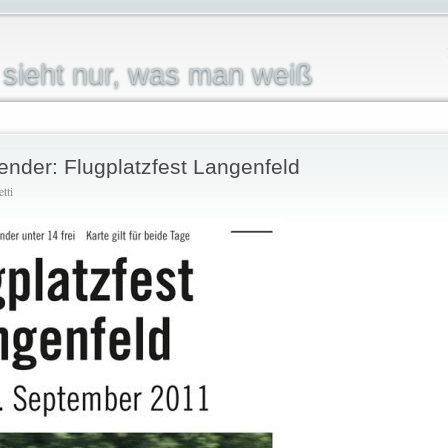
sieht nur, was man weiß
ender: Flugplatzfest Langenfeld
tti