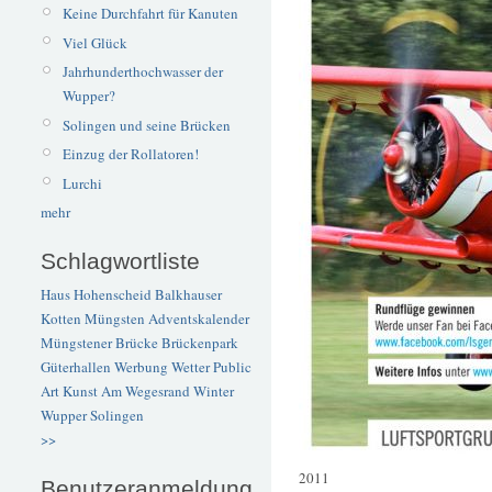
Keine Durchfahrt für Kanuten
Viel Glück
Jahrhunderthochwasser der
Wupper?
Solingen und seine Brücken
Einzug der Rollatoren!
Lurchi
mehr
Schlagwortliste
Haus Hohenscheid
Balkhauser
Kotten
Müngsten
Adventskalender
Müngstener Brücke
Brückenpark
Güterhallen
Werbung
Wetter
Public
Art
Kunst
Am Wegesrand
Winter
Wupper
Solingen
>>
2011
Benutzeranmeldung