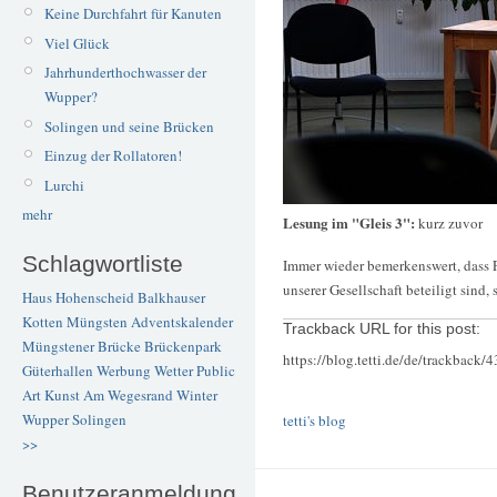
Keine Durchfahrt für Kanuten
Viel Glück
Jahrhunderthochwasser der
Wupper?
Solingen und seine Brücken
Einzug der Rollatoren!
Lurchi
mehr
Lesung im "Gleis 3":
kurz zuvor
Schlagwortliste
Immer wieder bemerkenswert, dass P
unserer Gesellschaft beteiligt sind
Haus Hohenscheid
Balkhauser
Kotten
Müngsten
Adventskalender
Trackback URL for this post:
Müngstener Brücke
Brückenpark
https://blog.tetti.de/de/trackback/
Güterhallen
Werbung
Wetter
Public
Art
Kunst
Am Wegesrand
Winter
Wupper
Solingen
tetti's blog
>>
Benutzeranmeldung