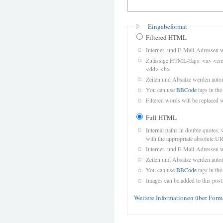
Eingabeformat
Filtered HTML
Internet- und E-Mail-Adressen 
Zulässige HTML-Tags: <a> <em>
<dd> <b>
Zeilen und Absätze werden autom
You can use
BBCode
tags in the
Filtered words will be replaced w
Full HTML
Internal paths in double quotes, 
with the appropriate absolute URL
Internet- und E-Mail-Adressen 
Zeilen und Absätze werden autom
You can use
BBCode
tags in the
Images can be added to this post
Weitere Informationen über Form