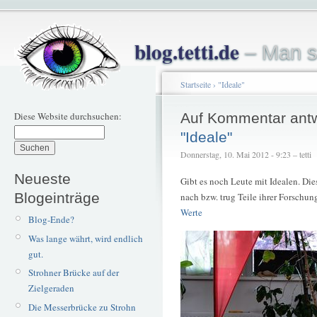
blog.tetti.de
– Man s
Startseite
›
"Ideale"
Diese Website durchsuchen:
Auf Kommentar ant
"Ideale"
Donnerstag, 10. Mai 2012 - 9:23 – tetti
Neueste
Gibt es noch Leute mit Idealen. Dies
Blogeinträge
nach bzw. trug Teile ihrer Forschu
Werte
Blog-Ende?
Was lange währt, wird endlich
gut.
Strohner Brücke auf der
Zielgeraden
Die Messerbrücke zu Strohn