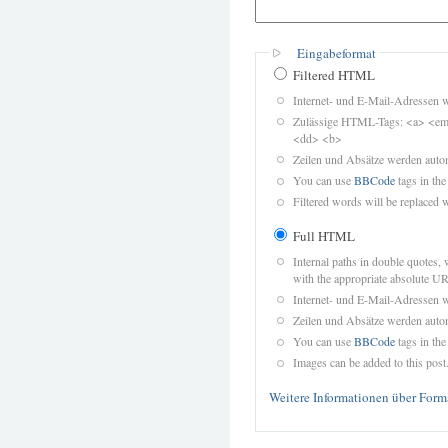
Eingabeformat
Filtered HTML
Internet- und E-Mail-Adressen 
Zulässige HTML-Tags: <a> <em>
<dd> <b>
Zeilen und Absätze werden autom
You can use
BBCode
tags in the
Filtered words will be replaced w
Full HTML
Internal paths in double quotes, 
with the appropriate absolute URL
Internet- und E-Mail-Adressen 
Zeilen und Absätze werden autom
You can use
BBCode
tags in the
Images can be added to this post
Weitere Informationen über Form