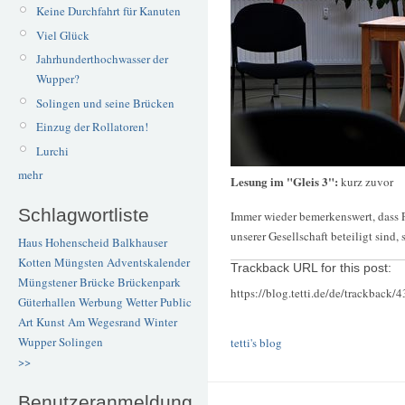
Keine Durchfahrt für Kanuten
Viel Glück
Jahrhunderthochwasser der
Wupper?
Solingen und seine Brücken
Einzug der Rollatoren!
Lurchi
mehr
Lesung im "Gleis 3":
kurz zuvor
Schlagwortliste
Immer wieder bemerkenswert, dass P
unserer Gesellschaft beteiligt sind
Haus Hohenscheid
Balkhauser
Kotten
Müngsten
Adventskalender
Trackback URL for this post:
Müngstener Brücke
Brückenpark
https://blog.tetti.de/de/trackback/
Güterhallen
Werbung
Wetter
Public
Art
Kunst
Am Wegesrand
Winter
Wupper
Solingen
tetti's blog
>>
Benutzeranmeldung