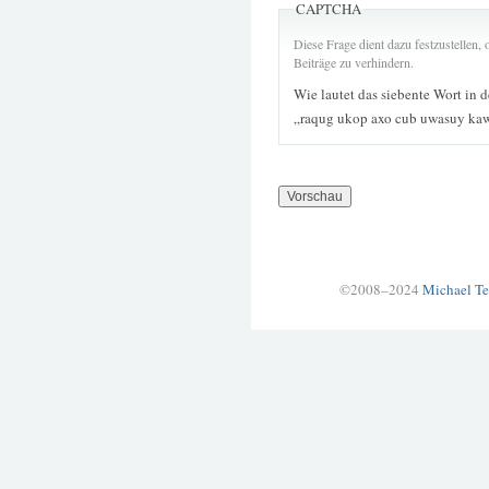
CAPTCHA
Diese Frage dient dazu festzustellen
Beiträge zu verhindern.
Wie lautet das siebente Wort in 
„raqug ukop axo cub uwasuy kaw
©2008–2024
Michael Te