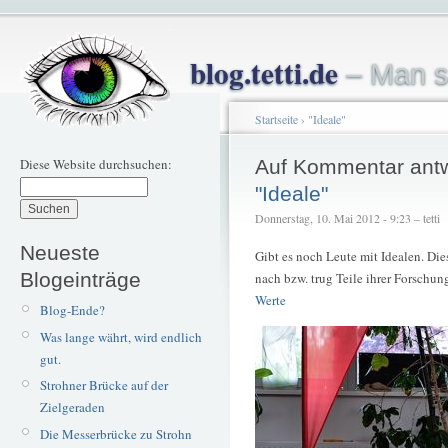
blog.tetti.de
– Man s
Startseite
›
"Ideale"
Diese Website durchsuchen:
Auf Kommentar ant
"Ideale"
Donnerstag, 10. Mai 2012 - 9:23 – tetti
Neueste
Gibt es noch Leute mit Idealen. Dies
Blogeinträge
nach bzw. trug Teile ihrer Forschu
Werte
Blog-Ende?
Was lange währt, wird endlich
gut.
Strohner Brücke auf der
Zielgeraden
Die Messerbrücke zu Strohn