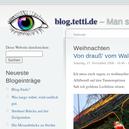
blog.tetti.de
– Man s
Startseite
Diese Website durchsuchen:
Weihnachten
Von drauß' vom Wa
Samstag, 15. November 2008 - 16:46 – te
Neueste
Ich muss euch sagen, es weihnachtet
Blogeinträge
Allüberall auf den Tannenspitzen
Sah ich goldene Lichtlein sitzen;
Blog-Ende?
Was lange währt, wird endlich
gut.
Strohner Brücke auf der
Zielgeraden
Die Messerbrücke zu Strohn