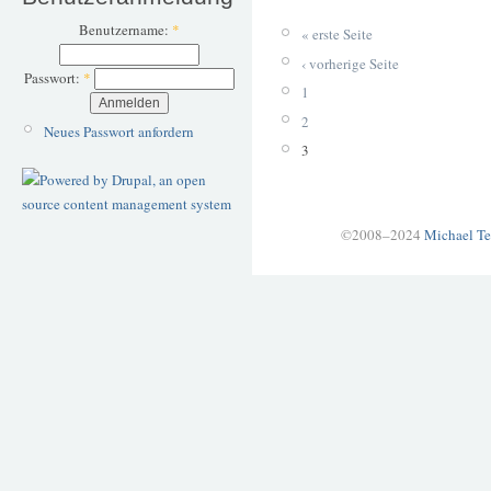
Benutzername:
*
« erste Seite
‹ vorherige Seite
Passwort:
*
1
2
Neues Passwort anfordern
3
©2008–2024
Michael Te