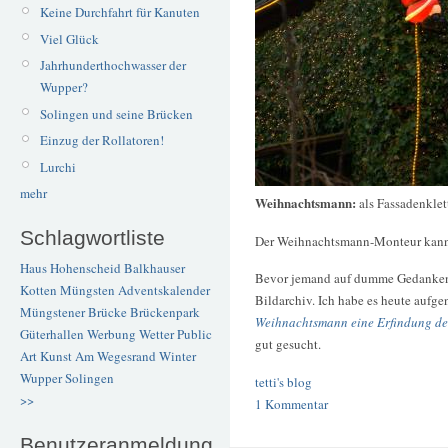
Keine Durchfahrt für Kanuten
Viel Glück
Jahrhunderthochwasser der
Wupper?
Solingen und seine Brücken
Einzug der Rollatoren!
Lurchi
mehr
Weihnachtsmann:
als Fassadenklet
Schlagwortliste
Der Weihnachtsmann-Monteur kann 
Haus Hohenscheid
Balkhauser
Bevor jemand auf dumme Gedanken
Kotten
Müngsten
Adventskalender
Bildarchiv. Ich habe es heute au
Müngstener Brücke
Brückenpark
Weihnachtsmann eine Erfindung d
Güterhallen
Werbung
Wetter
Public
gut gesucht.
Art
Kunst
Am Wegesrand
Winter
Wupper
Solingen
tetti's blog
>>
1 Kommentar
Benutzeranmeldung