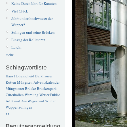
Keine Durchfahrt für Kanuten
Viel Glück
Jahrhunderthochwasser der
Wupper?
Solingen und seine Brücken
Einzug der Rollatoren!
Lurchi
mehr
Schlagwortliste
Haus Hohenscheid
Balkhauser
Kotten
Müngsten
Adventskalender
Müngstener Brücke
Brückenpark
Güterhallen
Werbung
Wetter
Public
Art
Kunst
Am Wegesrand
Winter
Wupper
Solingen
>>
Benutzeranmeldung