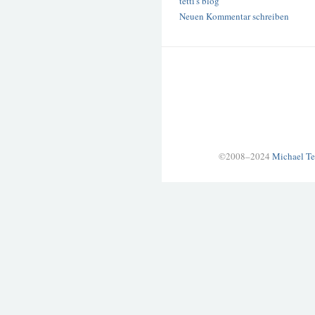
tetti's blog
Neuen Kommentar schreiben
©2008–2024
Michael Te