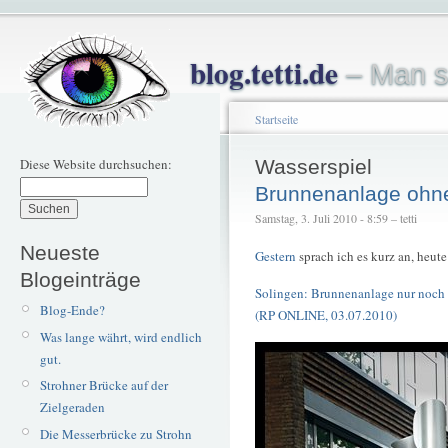
blog.tetti.de
– Man s
Startseite
Diese Website durchsuchen:
Wasserspiel
Brunnenanlage ohn
Samstag, 3. Juli 2010 - 8:59 – tetti
Neueste
Gestern
sprach ich es kurz an, heute
Blogeinträge
Solingen: Brunnenanlage nur noch 
Blog-Ende?
(RP ONLINE, 03.07.2010)
Was lange währt, wird endlich
gut.
Strohner Brücke auf der
Zielgeraden
Die Messerbrücke zu Strohn