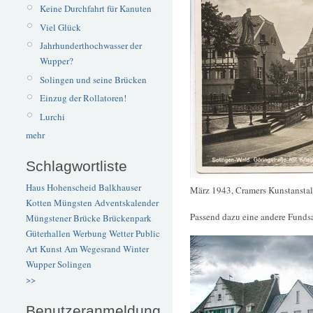
Keine Durchfahrt für Kanuten
Viel Glück
Jahrhunderthochwasser der
Wupper?
Solingen und seine Brücken
Einzug der Rollatoren!
Lurchi
mehr
Schlagwortliste
Haus Hohenscheid
Balkhauser
März 1943, Cramers Kunstansta
Kotten
Müngsten
Adventskalender
Passend dazu eine andere Fundsa
Müngstener Brücke
Brückenpark
Güterhallen
Werbung
Wetter
Public
Art
Kunst
Am Wegesrand
Winter
Wupper
Solingen
>>
Benutzeranmeldung