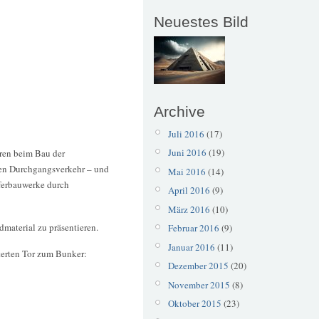
Neuestes Bild
Archive
Juli 2016
(17)
Juni 2016
(19)
ren beim Bau der
den Durchgangsverkehr – und
Mai 2016
(14)
eferbauwerke durch
April 2016
(9)
März 2016
(10)
material zu präsentieren.
Februar 2016
(9)
Januar 2016
(11)
terten Tor zum Bunker:
Dezember 2015
(20)
November 2015
(8)
Oktober 2015
(23)