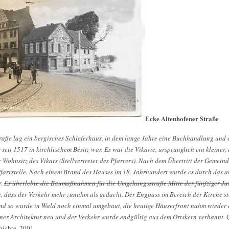
Ecke Altenhofener Straße
raße lag ein bergisches Schieferhaus, in dem lange Jahre eine Buchhandlung und e
seit 1517 in kirchlischem Besitz war. Es war die Vikarie, ursprünglich ein kleiner
r Wohnsitz des Vikars (Stellvertreter des Pfarrers). Nach dem Übertritt der Gemein
Pfarrstelle. Nach einem Brand des Hauses im 18. Jahrhundert wurde es durch das ab
r.
Es überlebte die Baumaßnahmen für die Umgehungsstraße Mitte der fünfziger Jah
, dass der Verkehr mehr zunahm als gedacht. Der Engpass im Bereich der Kirche stö
d so wurde in Wald noch einmal umgebaut, die heutige Häuserfront nahm wieder d
ner Architektur neu und der Verkehr wurde endgültig aus dem Ortskern verbannt.
Q
hichte, 2001