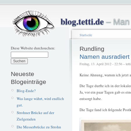
blog.tetti.de
– Man 
Startseite
Diese Website durchsuchen:
Rundling
Namen ausradiert
Freitag, 13. April 2012 - 22:56 – tetti
Neueste
Keine Ahnung, warum ich jetzt 
Blogeinträge
Die Tage durfte ich in der lokale
Blog-Ende?
Ja, vor ein paar Tagen gab es 
Was lange währt, wird endlich
entsorgt habe.
gut.
Die Tage fand ich folgende Post
Strohner Brücke auf der
Zielgeraden
Die Messerbrücke zu Strohn