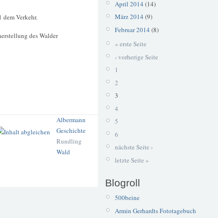
April 2014
(14)
März 2014
(9)
1 dem Verkehr.
Februar 2014
(8)
erstellung des Walder
« erste Seite
‹ vorherige Seite
1
2
3
4
Albermann
5
Geschichte
6
Rundling
nächste Seite ›
Wald
letzte Seite »
Blogroll
500beine
Armin Gerhardts Fototagebuch