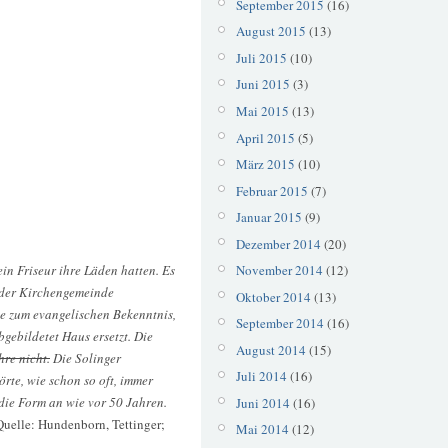
September 2015
(16)
August 2015
(13)
Juli 2015
(10)
Juni 2015
(3)
Mai 2015
(13)
April 2015
(5)
März 2015
(10)
Februar 2015
(7)
Januar 2015
(9)
Dezember 2014
(20)
in Friseur ihre Läden hatten. Es
November 2014
(12)
, der Kirchengemeinde
Oktober 2014
(13)
de zum evangelischen Bekenntnis,
September 2014
(16)
gebildetet Haus ersetzt. Die
August 2014
(15)
re nicht.
Die Solinger
Juli 2014
(16)
rte, wie schon so oft, immer
ie Form an wie vor 50 Jahren.
Juni 2014
(16)
uelle: Hundenborn, Tettinger;
Mai 2014
(12)