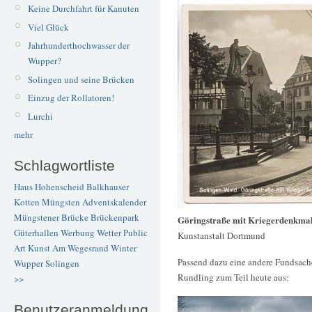
Keine Durchfahrt für Kanuten
Viel Glück
Jahrhunderthochwasser der
Wupper?
Solingen und seine Brücken
Einzug der Rollatoren!
Lurchi
mehr
Schlagwortliste
Haus Hohenscheid
Balkhauser
Kotten
Müngsten
Adventskalender
Müngstener Brücke
Brückenpark
Göringstraße mit Kriegerdenkma
Güterhallen
Werbung
Wetter
Public
Kunstanstalt Dortmund
Art
Kunst
Am Wegesrand
Winter
Passend dazu eine andere Fundsache
Wupper
Solingen
Rundling zum Teil heute aus:
>>
Benutzeranmeldung