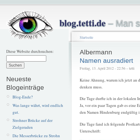
blog.tetti.de
– Man s
Startseite
Diese Website durchsuchen:
Albermann
Namen ausradiert
Freitag, 13. April 2012 - 22:56 – tetti
Neueste
Keine Ahnung, warum ich jetzt an 
Blogeinträge
denken muss.
Blog-Ende?
Die Tage durfte ich in der lokalen I
Was lange währt, wird endlich
Ja, vor ein paar Tagen gab es eine
gut.
den Namen Hindenburg endgültig im
Strohner Brücke auf der
Die Tage fand ich folgende Postkar
Zielgeraden
Unterschrift:
Die Messerbrücke zu Strohn