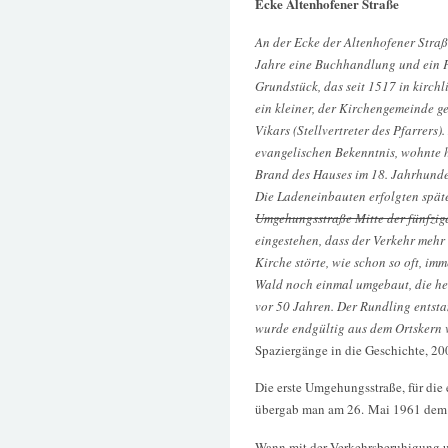
Ecke Altenhofener Straße
An der Ecke der Altenhofener Straß
Jahre eine Buchhandlung und ein Fr
Grundstück, das seit 1517 in kirchl
ein kleiner, der Kirchengemeinde g
Vikars (Stellvertreter des Pfarrers
evangelischen Bekenntnis, wohnte h
Brand des Hauses im 18. Jahrhunder
Die Ladeneinbauten erfolgten spät
Umgehungsstraße Mitte der fünfzige
eingestehen, dass der Verkehr mehr
Kirche störte, wie schon so oft, i
Wald noch einmal umgebaut, die he
vor 50 Jahren. Der Rundling entsta
wurde endgültig aus dem Ortskern 
Spaziergänge in die Geschichte, 20
Die erste Umgehungsstraße, für die
übergab man am 26. Mai 1961 dem 
Wann mit der Verkehrsberuhigung u