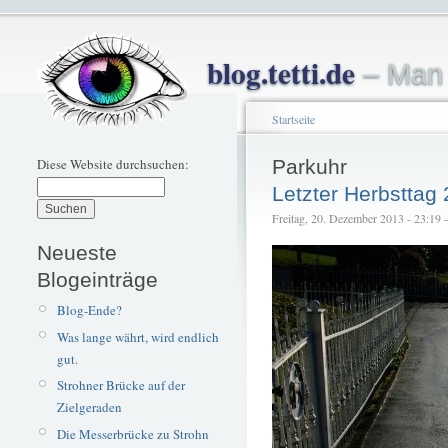
blog.tetti.de
– Man 
Startseite
Diese Website durchsuchen:
Parkuhr
Letzter Herbsttag
Freitag, 20. Dezember 2013 - 23:19 – 
Neueste
Blogeinträge
Blog-Ende?
Was lange währt, wird endlich
gut.
Strohner Brücke auf der
Zielgeraden
Die Messerbrücke zu Strohn