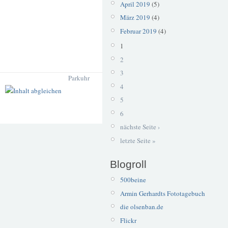
April 2019
(5)
März 2019
(4)
Februar 2019
(4)
1
2
3
Parkuhr
4
5
6
nächste Seite ›
letzte Seite »
Blogroll
500beine
Armin Gerhardts Fototagebuch
die olsenban.de
Flickr