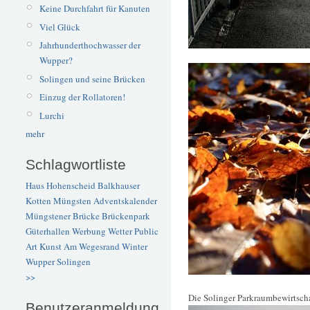
Keine Durchfahrt für Kanuten
Viel Glück
Jahrhunderthochwasser der
Wupper?
Solingen und seine Brücken
Einzug der Rollatoren!
Lurchi
mehr
Schlagwortliste
Haus Hohenscheid
Balkhauser
Kotten
Müngsten
Adventskalender
Müngstener Brücke
Brückenpark
Güterhallen
Werbung
Wetter
Public
Art
Kunst
Am Wegesrand
Winter
Wupper
Solingen
>>
Die Solinger Parkraumbewirtsch
Benutzeranmeldung