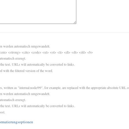
sen werden automatisch umgewandelt.
<em> <strong> <cite> <code> <ul> <ol> <li> <dl> <dt> <dd> <b>
utomatisch erzeugt.
 the text. URLs will automatically be converted to links.
d with the filtered version of the word.
es, written as "internal:node/99", for example, are replaced with the appropriate absolute URL or
sen werden automatisch umgewandelt.
utomatisch erzeugt.
 the text. URLs will automatically be converted to links.
ost.
ormatierungsoptionen