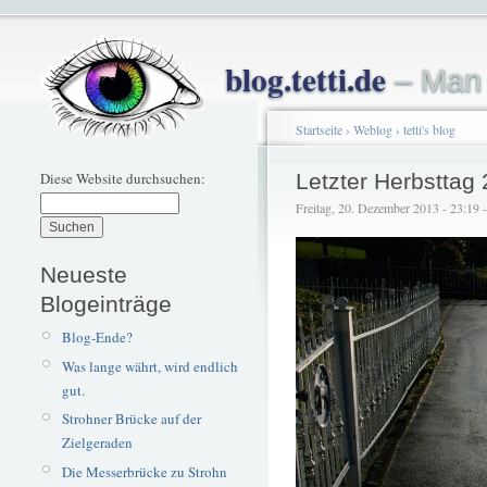
blog.tetti.de
– Man 
Startseite
›
Weblog
›
tetti's blog
Diese Website durchsuchen:
Letzter Herbsttag
Freitag, 20. Dezember 2013 - 23:19 – 
Neueste
Blogeinträge
Blog-Ende?
Was lange währt, wird endlich
gut.
Strohner Brücke auf der
Zielgeraden
Die Messerbrücke zu Strohn