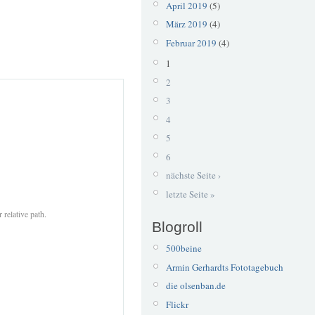
April 2019
(5)
März 2019
(4)
Februar 2019
(4)
1
2
3
4
5
6
nächste Seite ›
letzte Seite »
 relative path.
Blogroll
500beine
Armin Gerhardts Fototagebuch
die olsenban.de
Flickr