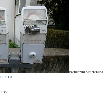
Parkuhren:
betriebsblind
.12.2013)
:
ck/5852