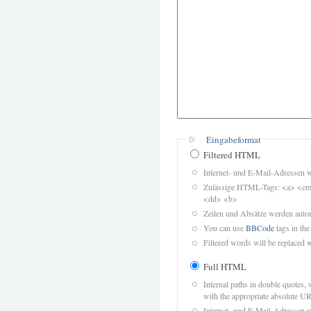
Eingabeformat
Filtered HTML
Internet- und E-Mail-Adressen 
Zulässige HTML-Tags: <a> <em>
<dd> <b>
Zeilen und Absätze werden autom
You can use
BBCode
tags in the
Filtered words will be replaced w
Full HTML
Internal paths in double quotes, 
with the appropriate absolute URL
Internet- und E-Mail-Adressen 