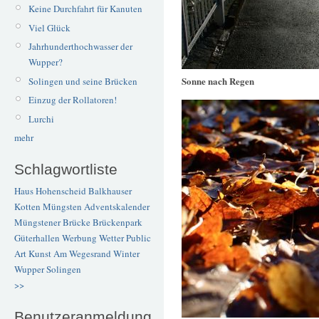
Keine Durchfahrt für Kanuten
Viel Glück
Jahrhunderthochwasser der
Wupper?
Sonne nach Regen
Solingen und seine Brücken
Einzug der Rollatoren!
Lurchi
mehr
Schlagwortliste
Haus Hohenscheid
Balkhauser
Kotten
Müngsten
Adventskalender
Müngstener Brücke
Brückenpark
Güterhallen
Werbung
Wetter
Public
Art
Kunst
Am Wegesrand
Winter
Wupper
Solingen
>>
Benutzeranmeldung