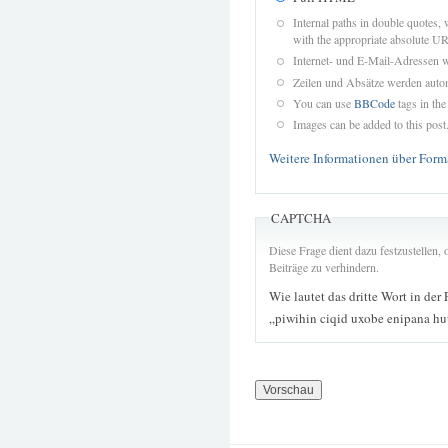
Internal paths in double quotes, 
with the appropriate absolute URL
Internet- und E-Mail-Adressen 
Zeilen und Absätze werden autom
You can use
BBCode
tags in the
Images can be added to this post
Weitere Informationen über Form
CAPTCHA
Diese Frage dient dazu festzustellen
Beiträge zu verhindern.
Wie lautet das dritte Wort in der
„piwihin ciqid uxobe enipana hu