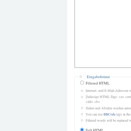
Eingabeformat
Filtered HTML
Internet- und E-Mail-Adressen 
Zulässige HTML-Tags: <a> <em>
<dd> <b>
Zeilen und Absätze werden autom
You can use
BBCode
tags in the
Filtered words will be replaced w
Full HTML