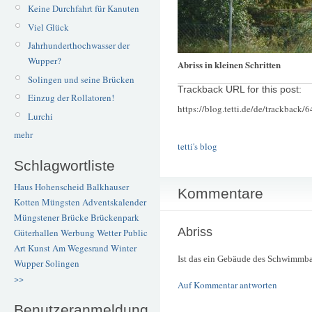
Keine Durchfahrt für Kanuten
Viel Glück
Jahrhunderthochwasser der
Wupper?
Abriss in kleinen Schritten
Solingen und seine Brücken
Trackback URL for this post:
Einzug der Rollatoren!
https://blog.tetti.de/de/trackback/
Lurchi
mehr
tetti's blog
Schlagwortliste
Haus Hohenscheid
Balkhauser
Kommentare
Kotten
Müngsten
Adventskalender
Müngstener Brücke
Brückenpark
Abriss
Güterhallen
Werbung
Wetter
Public
Art
Kunst
Am Wegesrand
Winter
Ist das ein Gebäude des Schwimmb
Wupper
Solingen
>>
Auf Kommentar antworten
Benutzeranmeldung