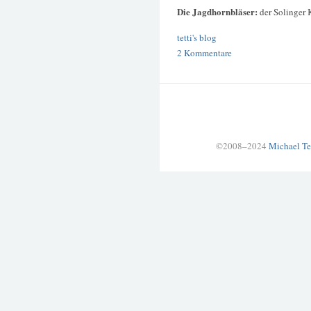
Die Jagdhornbläser:
der Solinger 
tetti's blog
2 Kommentare
©2008–2024
Michael Te