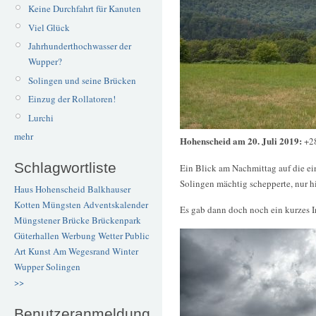
Keine Durchfahrt für Kanuten
Viel Glück
Jahrhunderthochwasser der
Wupper?
Solingen und seine Brücken
Einzug der Rollatoren!
Lurchi
mehr
Hohenscheid am 20. Juli 2019:
+2
Schlagwortliste
Ein Blick am Nachmittag auf die ei
Solingen mächtig schepperte, nur hi
Haus Hohenscheid
Balkhauser
Kotten
Müngsten
Adventskalender
Es gab dann doch noch ein kurzes 
Müngstener Brücke
Brückenpark
Güterhallen
Werbung
Wetter
Public
Art
Kunst
Am Wegesrand
Winter
Wupper
Solingen
>>
Benutzeranmeldung