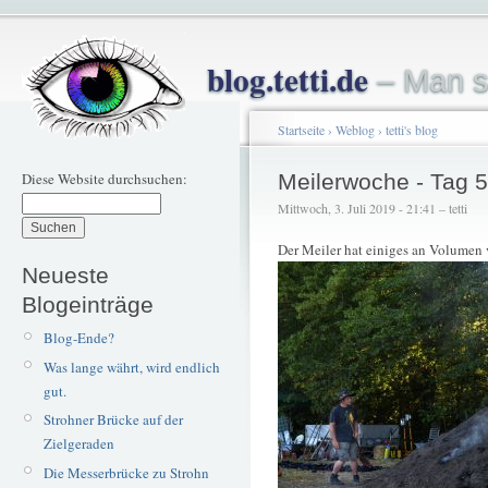
blog.tetti.de
– Man s
Startseite
›
Weblog
›
tetti's blog
Diese Website durchsuchen:
Meilerwoche - Tag 5
Mittwoch, 3. Juli 2019 - 21:41 – tetti
Der Meiler hat einiges an Volumen 
Neueste
Blogeinträge
Blog-Ende?
Was lange währt, wird endlich
gut.
Strohner Brücke auf der
Zielgeraden
Die Messerbrücke zu Strohn