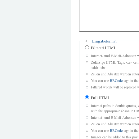
Eingabeformat
Filtered HTML
Internet- und E-Mail-Adressen 
Zulässige HTML-Tags: <a> <em>
<dd> <b>
Zeilen und Absätze werden autom
You can use
BBCode
tags in the
Filtered words will be replaced w
Full HTML
Internal paths in double quotes, 
with the appropriate absolute URL
Internet- und E-Mail-Adressen 
Zeilen und Absätze werden autom
You can use
BBCode
tags in the
Images can be added to this post