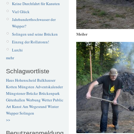
Keine Durchfahrt für Kanuten
Viel Glück
Jahrhunderthochwasser der
Wupper?
Meiler
Solingen und seine Brücken
Einzug der Rollatoren!
Lurchi
mehr
Schlagwortliste
Haus Hohenscheid
Balkhauser
Kotten
Müngsten
Adventskalender
Müngstener Brücke
Brückenpark
Güterhallen
Werbung
Wetter
Public
Art
Kunst
Am Wegesrand
Winter
Wupper
Solingen
>>
Benutzeranmeldung