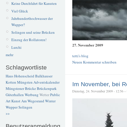
Keine Durchfahrt für Kanuten
Viel Glück
Jahrhunderthochwasser der
Wupper?
Solingen und seine Brücken
Einzug der Rollatoren!
27. November 2009
Lurchi
mehr
tetti's blog
Neuen Kommentar schreiben
Schlagwortliste
Haus Hohenscheid
Balkhauser
Kotten
Müngsten
Adventskalender
Im November, bei Re
Müngstener Brücke
Brückenpark
Dienstag, 24. November 2009 - 12:56 – t
Güterhallen
Werbung
Wetter
Public
Art
Kunst
Am Wegesrand
Winter
Wupper
Solingen
>>
Benutzeranmeldung