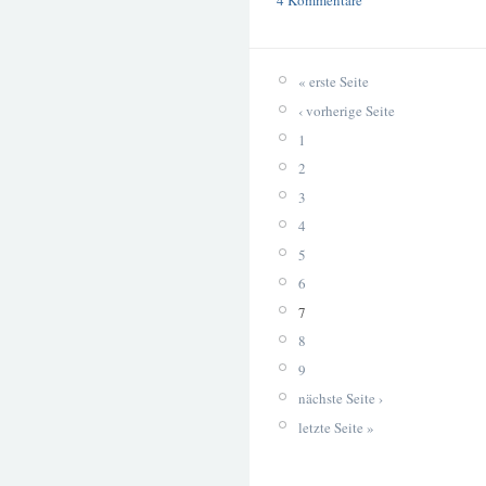
4 Kommentare
« erste Seite
‹ vorherige Seite
1
2
3
4
5
6
7
8
9
nächste Seite ›
letzte Seite »