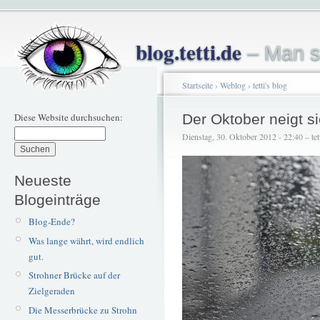
blog.tetti.de
– Man s
Startseite
›
Weblog
›
tetti's blog
Diese Website durchsuchen:
Der Oktober neigt 
Dienstag, 30. Oktober 2012 - 22:40 – tet
Neueste
Blogeinträge
Blog-Ende?
Was lange währt, wird endlich
gut.
Strohner Brücke auf der
Zielgeraden
Die Messerbrücke zu Strohn