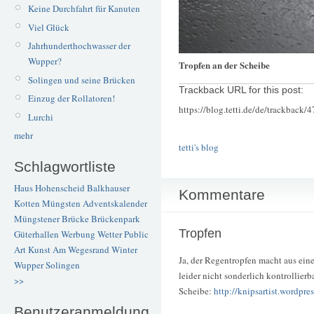
Keine Durchfahrt für Kanuten
Viel Glück
Jahrhunderthochwasser der
Wupper?
Tropfen an der Scheibe
Solingen und seine Brücken
Trackback URL for this post:
Einzug der Rollatoren!
https://blog.tetti.de/de/trackback/
Lurchi
mehr
tetti's blog
Schlagwortliste
Haus Hohenscheid
Balkhauser
Kommentare
Kotten
Müngsten
Adventskalender
Müngstener Brücke
Brückenpark
Tropfen
Güterhallen
Werbung
Wetter
Public
Art
Kunst
Am Wegesrand
Winter
Ja, der Regentropfen macht aus eine
Wupper
Solingen
leider nicht sonderlich kontrollierb
>>
Scheibe:
http://knipsartist.wordpre
Benutzeranmeldung