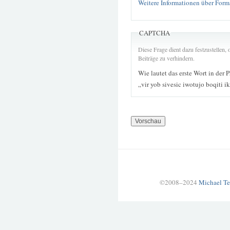
Weitere Informationen über Form
CAPTCHA
Diese Frage dient dazu festzustellen
Beiträge zu verhindern.
Wie lautet das erste Wort in der 
„vir yob sivesic iwotujo boqiti i
©2008–2024
Michael Te