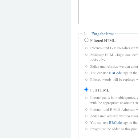
Eingabeformat
Filtered HTML
Internet- und E-Mail-Adressen 
Zulässige HTML-Tags: <a> <em>
<dd> <b>
Zeilen und Absätze werden autom
You can use
BBCode
tags in the
Filtered words will be replaced w
Full HTML
Internal paths in double quotes, 
with the appropriate absolute URL
Internet- und E-Mail-Adressen 
Zeilen und Absätze werden autom
You can use
BBCode
tags in the
Images can be added to this post