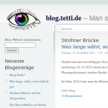
blog.tetti.de
– Man s
Startseite
Diese Website durchsuchen:
Strohner Brücke
Was lange währt, wir
Sonntag, 18. Dezember 2022 - 1:59 – tet
Neueste
Glaubt man den einschlägigen News
Blogeinträge
am Freitag (16.12.2022) durch den
Planungsdezernent Andreas Budde 
Blog-Ende?
Was lange währt, wird endlich
Im Jahre 2016 hatte man die Brücke
gut.
tetti's blog
Strohner Brücke auf der
16 Kommentare
Zielgeraden
Die Messerbrücke zu Strohn