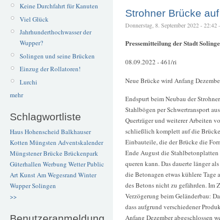
Keine Durchfahrt für Kanuten
Strohner Brücke auf
Viel Glück
Donnerstag, 8. September 2022 - 22:42 – 
Jahrhunderthochwasser der
Wupper?
Pressemitteilung der Stadt Solinge
Solingen und seine Brücken
08.09.2022 - 461/ri
Einzug der Rollatoren!
Neue Brücke wird Anfang Dezember
Lurchi
mehr
Endspurt beim Neubau der Strohner 
Stahlbögen per Schwertransport au
Schlagwortliste
Querträger und weiterer Arbeiten vo
schließlich komplett auf die Brücke
Haus Hohenscheid
Balkhauser
Einbauteile, die der Brücke die Fo
Kotten
Müngsten
Adventskalender
Ende August die Stahlbetonplatten 
Müngstener Brücke
Brückenpark
queren kann. Das dauerte länger als
Güterhallen
Werbung
Wetter
Public
die Betonagen etwas kühlere Tage 
Art
Kunst
Am Wegesrand
Winter
des Betons nicht zu gefährden. Im Z
Wupper
Solingen
Verzögerung beim Geländerbau: Das
>>
dass aufgrund verschiedener Produk
Benutzeranmeldung
Anfang Dezember abgeschlossen wer