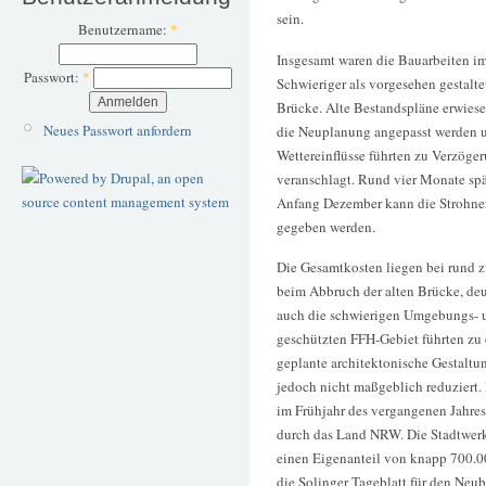
sein.
Benutzername:
*
Insgesamt waren die Bauarbeiten im
Passwort:
*
Schwieriger als vorgesehen gestalte
Brücke. Alte Bestandspläne erwiese
Neues Passwort anfordern
die Neuplanung angepasst werden un
Wettereinflüsse führten zu Verzög
veranschlagt. Rund vier Monate spät
Anfang Dezember kann die Strohner
gegeben werden.
Die Gesamtkosten liegen bei rund 
beim Abbruch der alten Brücke, deu
auch die schwierigen Umgebungs- 
geschützten FFH-Gebiet führten zu 
geplante architektonische Gestaltu
jedoch nicht maßgeblich reduziert.
im Frühjahr des vergangenen Jahre
durch das Land NRW. Die Stadtwerk
einen Eigenanteil von knapp 700.00
die Solinger Tageblatt für den Neu