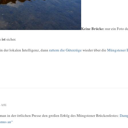
Keine Brücke:
nur ein Foto d
ist
es
sicher.
in der lokalen Intelligenz, dann
rattern die Güterzüge
wieder über die
Müngstener 
tetti
man in der örtlichen Presse den großen Erfolg des Müngstener Brückenfestes:
Dampf
smus an“