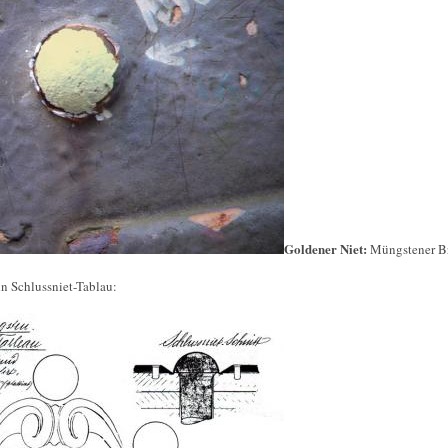
Goldener Niet:
Müngstener B
in Schlussniet-Tablau: