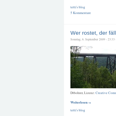
tetti's blog
5 Kommentare
Wer rostet, der fä
Sonntag, 6. September 2009 - 23:33 –
Dtbohrer, Lizenz:
Creative Com
Weiterlesen -»
tetti's blog