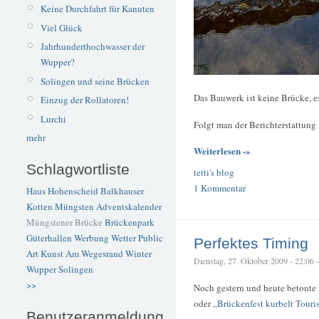
Keine Durchfahrt für Kanuten
Viel Glück
Jahrhunderthochwasser der
Wupper?
Solingen und seine Brücken
Das Bauwerk ist keine Brücke, 
Einzug der Rollatoren!
Lurchi
Folgt man der Berichterstattung 
mehr
Weiterlesen -»
Schlagwortliste
tetti's blog
1 Kommentar
Haus Hohenscheid
Balkhauser
Kotten
Müngsten
Adventskalender
Müngstener Brücke
Brückenpark
Güterhallen
Werbung
Wetter
Public
Perfektes Timing
Art
Kunst
Am Wegesrand
Winter
Dienstag, 27. Oktober 2009 - 22:06 – 
Wupper
Solingen
>>
Noch gestern und heute betonte 
oder
„Brückenfest kurbelt Touri
Benutzeranmeldung