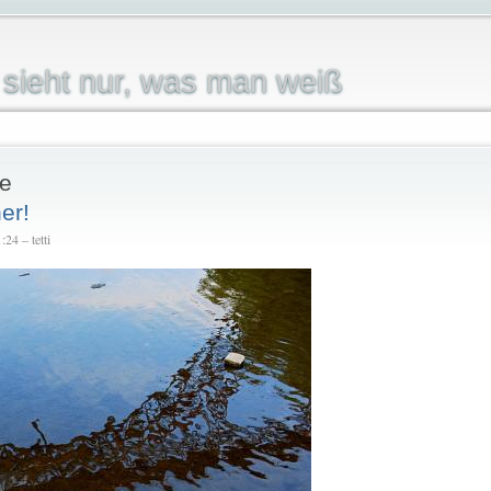
sieht nur, was man weiß
e
er!
24 – tetti