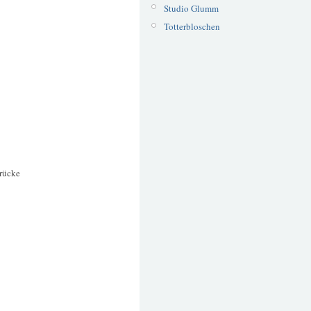
Studio Glumm
Totterbloschen
rücke