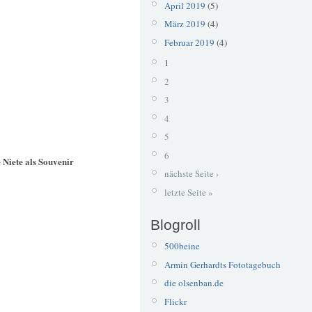
April 2019
(5)
März 2019
(4)
Februar 2019
(4)
1
2
3
4
5
6
Niete als Souvenir
nächste Seite ›
letzte Seite »
Blogroll
500beine
Armin Gerhardts Fototagebuch
die olsenban.de
Flickr