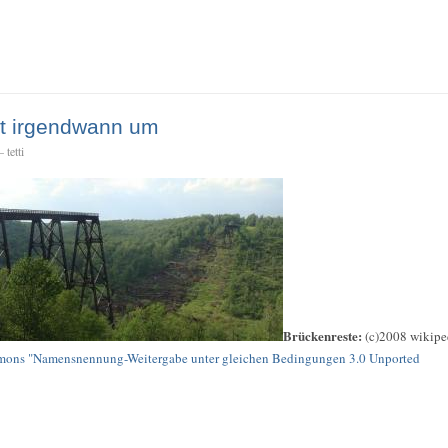
llt irgendwann um
 tetti
Brückenreste:
(c)2008 wikipe
mons "Namensnennung-Weitergabe unter gleichen Bedingungen 3.0 Unported