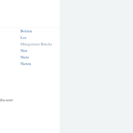
Bolzen
Los
Müngstener Brücke
Niet
Niete
Nieten
dia-user: