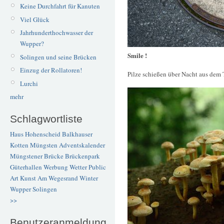
Keine Durchfahrt für Kanuten
Viel Glück
Jahrhunderthochwasser der
Wupper?
Smile !
Solingen und seine Brücken
Einzug der Rollatoren!
Pilze schießen über Nacht aus dem 
Lurchi
mehr
Schlagwortliste
Haus Hohenscheid
Balkhauser
Kotten
Müngsten
Adventskalender
Müngstener Brücke
Brückenpark
Güterhallen
Werbung
Wetter
Public
Art
Kunst
Am Wegesrand
Winter
Wupper
Solingen
>>
Benutzeranmeldung