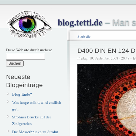
blog.tetti.de
– Man s
Startseite
Diese Website durchsuchen:
D400 DIN EN 124 D
Freitag, 19. September 2008 - 20:48 – tet
Neueste
Blogeinträge
Blog-Ende?
Was lange währt, wird endlich
gut.
Strohner Brücke auf der
Zielgeraden
Die Messerbrücke zu Strohn