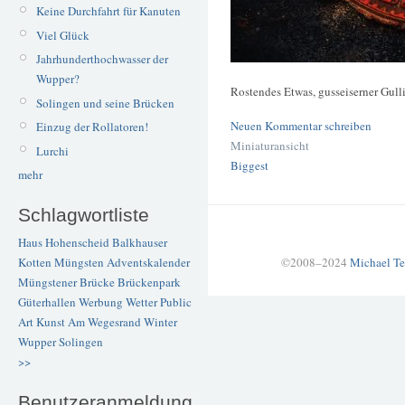
Keine Durchfahrt für Kanuten
Viel Glück
Jahrhunderthochwasser der
Wupper?
Rostendes Etwas, gusseiserner Gull
Solingen und seine Brücken
Neuen Kommentar schreiben
Einzug der Rollatoren!
Miniaturansicht
Lurchi
Biggest
mehr
Schlagwortliste
Haus Hohenscheid
Balkhauser
Kotten
Müngsten
Adventskalender
©2008–2024
Michael Te
Müngstener Brücke
Brückenpark
Güterhallen
Werbung
Wetter
Public
Art
Kunst
Am Wegesrand
Winter
Wupper
Solingen
>>
Benutzeranmeldung