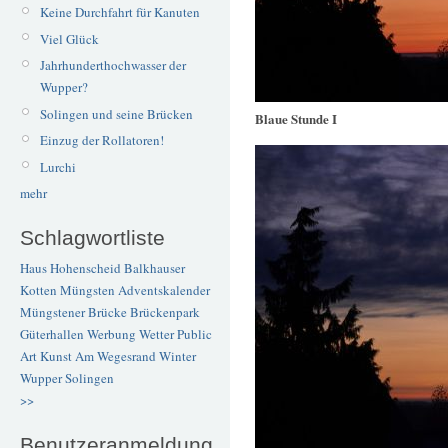
Keine Durchfahrt für Kanuten
Viel Glück
Jahrhunderthochwasser der
Wupper?
Solingen und seine Brücken
Blaue Stunde I
Einzug der Rollatoren!
Lurchi
mehr
Schlagwortliste
Haus Hohenscheid
Balkhauser
Kotten
Müngsten
Adventskalender
Müngstener Brücke
Brückenpark
Güterhallen
Werbung
Wetter
Public
Art
Kunst
Am Wegesrand
Winter
Wupper
Solingen
>>
Benutzeranmeldung