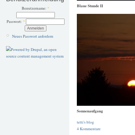
Blaue Stunde II
Benutzername:
*
Passwort:
*
Neues Passwort anfordern
Sonnenaufgang
tetti's blog
4 Kommentare