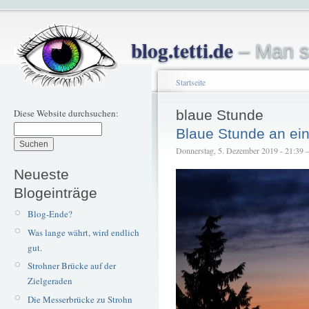
blog.tetti.de
– Man s
Startseite
Diese Website durchsuchen:
blaue Stunde
Blaue Stunde an e
Donnerstag, 5. Dezember 2019 - 21:39 – 
Neueste
Blogeinträge
Blog-Ende?
Was lange währt, wird endlich
gut.
Strohner Brücke auf der
Zielgeraden
Die Messerbrücke zu Strohn