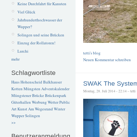
Keine Durchfahrt für Kanuten
Viel Glück
Jahrhunderthochwasser der
Wupper?
Solingen und seine Brücken
Einzug der Rollatoren!
Lurchi
tetti's blog
mehr
Neuen Kommentar schreiben
Schlagwortliste
Haus Hohenscheid
Balkhauser
SWAK The Syste
Kotten
Müngsten
Adventskalender
Montag, 28. Juli 2014 - 22:14 – tetti
Müngstener Brücke
Brückenpark
Güterhallen
Werbung
Wetter
Public
Art
Kunst
Am Wegesrand
Winter
Wupper
Solingen
>>
Benutzeranmeldung