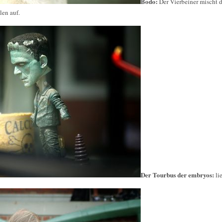
Bodo:
Der Vierbeiner mischt d
len auf.
Der Tourbus der embryos:
li