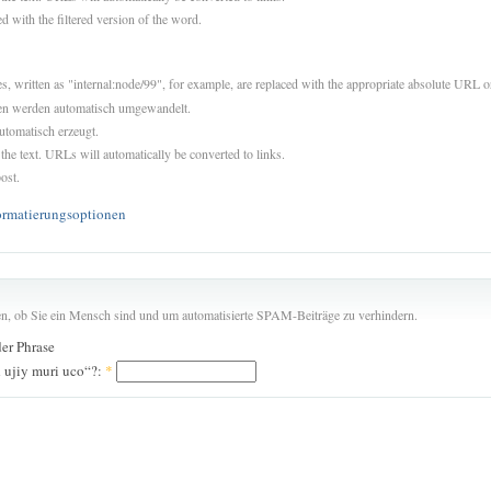
d with the filtered version of the word.
es, written as "internal:node/99", for example, are replaced with the appropriate absolute URL or
sen werden automatisch umgewandelt.
utomatisch erzeugt.
 the text. URLs will automatically be converted to links.
ost.
ormatierungsoptionen
len, ob Sie ein Mensch sind und um automatisierte SPAM-Beiträge zu verhindern.
der Phrase
 ujiy muri uco“?:
*