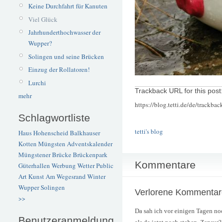
Keine Durchfahrt für Kanuten
Viel Glück
Jahrhunderthochwasser der
Wupper?
Solingen und seine Brücken
Einzug der Rollatoren!
Lurchi
Trackback URL for this post
mehr
https://blog.tetti.de/de/trackba
Schlagwortliste
tetti's blog
Haus Hohenscheid
Balkhauser
Kotten
Müngsten
Adventskalender
Müngstener Brücke
Brückenpark
Kommentare
Güterhallen
Werbung
Wetter
Public
Art
Kunst
Am Wegesrand
Winter
Wupper
Solingen
Verlorene Kommentar
>>
Da sah ich vor einigen Tagen n
Benutzeranmeldung