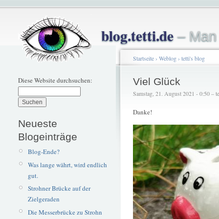
blog.tetti.de
– Man 
Startseite
›
Weblog
›
tetti's blog
Diese Website durchsuchen:
Viel Glück
Samstag, 21. August 2021 - 0:50 – te
Danke!
Neueste
Blogeinträge
Blog-Ende?
Was lange währt, wird endlich
gut.
Strohner Brücke auf der
Zielgeraden
Die Messerbrücke zu Strohn