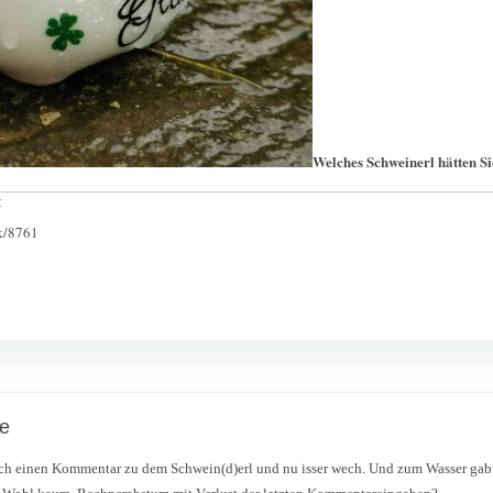
Welches Schweinerl hätten S
:
ck/8761
e
och einen Kommentar zu dem Schwein(d)erl und nu isser wech. Und zum Wasser gab