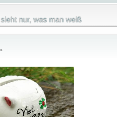
sieht nur, was man weiß
tti