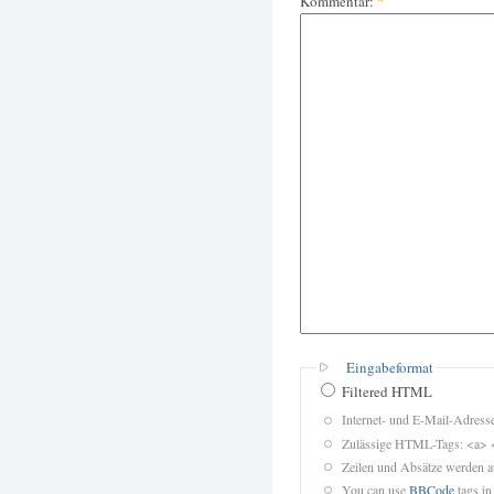
Kommentar:
*
Eingabeformat
Filtered HTML
Internet- und E-Mail-Adres
Zulässige HTML-Tags: <a> 
Zeilen und Absätze werden a
You can use
BBCode
tags in