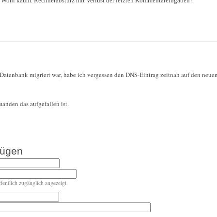
r? Wohl kaum. Rechnerabsturz mit Verlust der letzten Kommentareingaben?
Datenbank migriert war, habe ich vergessen den DNS-Eintrag zeitnah auf den neue
manden das aufgefallen ist.
fügen
ffentlich zugänglich angezeigt.