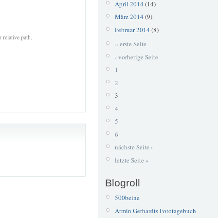
April 2014
(14)
März 2014
(9)
Februar 2014
(8)
 relative path.
« erste Seite
‹ vorherige Seite
1
2
3
4
5
6
nächste Seite ›
letzte Seite »
Blogroll
500beine
Armin Gerhardts Fototagebuch