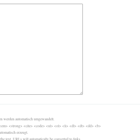
sen werden automatisch umgewandelt.
<em> <strong> <cite> <code> <ul> <ol> <li> <dl> <dt> <dd> <b>
utomatisch erzeugt.
 the text. URLs will automatically be converted to links.