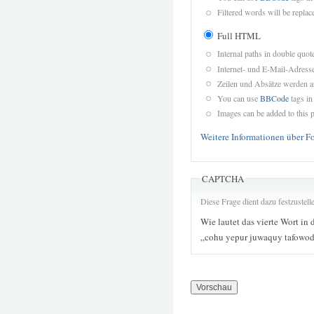
Filtered words will be replace
Full HTML
Internal paths in double quot
Internet- und E-Mail-Adres
Zeilen und Absätze werden a
You can use
BBCode
tags in
Images can be added to this p
Weitere Informationen über F
CAPTCHA
Diese Frage dient dazu festzustel
Wie lautet das vierte Wort in 
„cohu yepur juwaquy tafowod