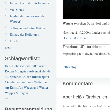
Keine Durchfahrt für Kanuten
Viel Glück
Jahrhunderthochwasser der
Wupper?
Wetter:
zwischen Düsseldorf und L
Solingen und seine Brücken
Nachtrag 21.9.2009:: Leider passt 
Einzug der Rollatoren!
Dachstuhl in Brand
Lurchi
Trackback URL for this post:
mehr
https://blog.tetti.de/de/trackback/
Schlagwortliste
Haus Hohenscheid
Balkhauser
tetti's blog
Kotten
Müngsten
Adventskalender
Müngstener Brücke
Brückenpark
Güterhallen
Werbung
Wetter
Public
Kommentare
Art
Kunst
Am Wegesrand
Winter
Wupper
Solingen
Aber heiß / fürchterlich
>>
Aber heiß / fürchterlich schwül ist e
Benutzeranmeldung