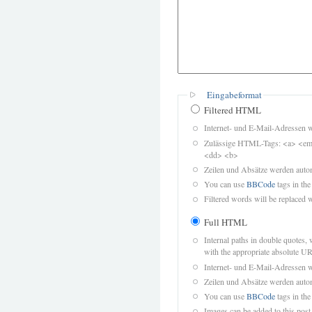
Eingabeformat
Filtered HTML
Internet- und E-Mail-Adressen 
Zulässige HTML-Tags: <a> <em>
<dd> <b>
Zeilen und Absätze werden autom
You can use
BBCode
tags in the
Filtered words will be replaced w
Full HTML
Internal paths in double quotes, 
with the appropriate absolute URL
Internet- und E-Mail-Adressen 
Zeilen und Absätze werden autom
You can use
BBCode
tags in the
Images can be added to this post