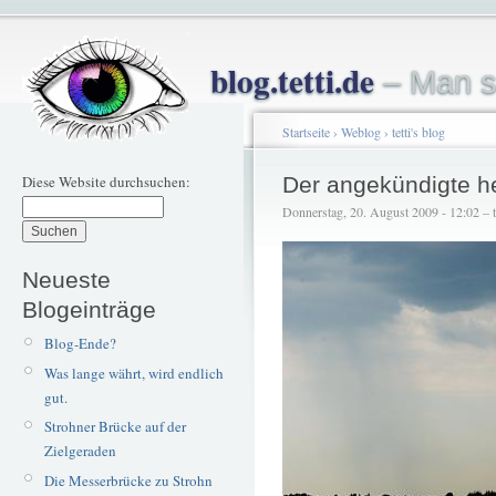
blog.tetti.de
– Man s
Startseite
›
Weblog
›
tetti's blog
Diese Website durchsuchen:
Der angekündigte h
Donnerstag, 20. August 2009 - 12:02 – te
Neueste
Blogeinträge
Blog-Ende?
Was lange währt, wird endlich
gut.
Strohner Brücke auf der
Zielgeraden
Die Messerbrücke zu Strohn