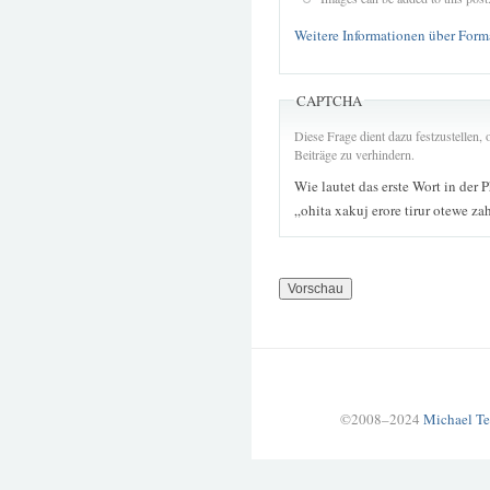
Weitere Informationen über Form
CAPTCHA
Diese Frage dient dazu festzustellen
Beiträge zu verhindern.
Wie lautet das erste Wort in der 
„ohita xakuj erore tirur otewe z
©2008–2024
Michael Te