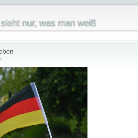
sieht nur, was man weiß
geben
ti