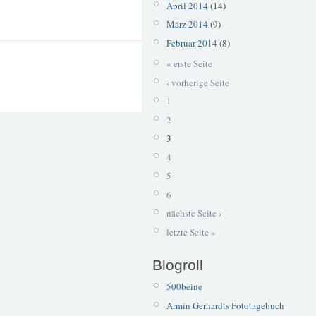
April 2014
(14)
März 2014
(9)
Februar 2014
(8)
« erste Seite
‹ vorherige Seite
1
2
3
4
5
6
nächste Seite ›
letzte Seite »
Blogroll
500beine
Armin Gerhardts Fototagebuch