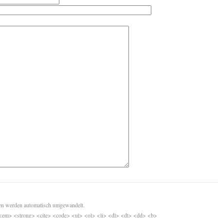
sen werden automatisch umgewandelt.
<em> <strong> <cite> <code> <ul> <ol> <li> <dl> <dt> <dd> <b>