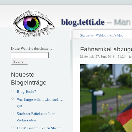
blog.tetti.de
– Man 
Startseite
›
Weblog
›
tetti's blog
Diese Website durchsuchen:
Fahnartikel abzu
Mittwoch, 27. Juni 2018 - 21:26 – tet
Neueste
Blogeinträge
Blog-Ende?
Was lange währt, wird endlich
gut.
Strohner Brücke auf der
Zielgeraden
Die Messerbrücke zu Strohn