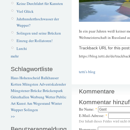
Keine Durchfahrt für Kanuten
Viel Glück
Jahrhunderthochwasser der
Wupper?
In ein paar Jahren weiß keiner 
Solingen und seine Brücken
Weltmeisterschaft in Russland a
Einzug der Rollatoren!
Lurchi
Trackback URL for this post
https://blog.tetti.de/de/trackba
mehr
Schlagwortliste
tetti's blog
Haus Hohenscheid
Balkhauser
Kotten
Müngsten
Adventskalender
Kommentare
Müngstener Brücke
Brückenpark
Güterhallen
Werbung
Wetter
Public
Kommentar hinzu
Art
Kunst
Am Wegesrand
Winter
Ihr Name:
*
Wupper
Solingen
E-Mail-Adresse:
*
>>
Der Inhalt dieses Feldes wird nicht ö
Benutzeranmeldung
Homepage: