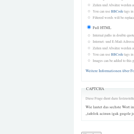
Zeilen und Absätze werden a
You can use
BBCode
tags in
Filtered words will be replace
Full HTML
Internal paths in double quot
Internet- und E-Mail-Adres
Zeilen und Absätze werden a
You can use
BBCode
tags in
Images can be added to this p
Weitere Informationen über F
CAPTCHA
Diese Frage dient dazu festzustel
Wie lautet das sechste Wort i
„tafolok acinun igak geqole 