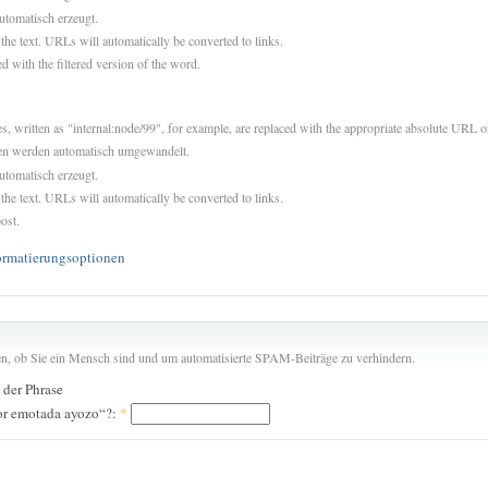
utomatisch erzeugt.
 the text. URLs will automatically be converted to links.
d with the filtered version of the word.
es, written as "internal:node/99", for example, are replaced with the appropriate absolute URL or
sen werden automatisch umgewandelt.
utomatisch erzeugt.
 the text. URLs will automatically be converted to links.
ost.
ormatierungsoptionen
len, ob Sie ein Mensch sind und um automatisierte SPAM-Beiträge zu verhindern.
n der Phrase
jor emotada ayozo“?:
*