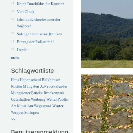
Keine Durchfahrt für Kanuten
Viel Glück
Jahrhunderthochwasser der
Wupper?
Solingen und seine Brücken
Einzug der Rollatoren!
Lurchi
mehr
Schlagwortliste
Haus Hohenscheid
Balkhauser
Kotten
Müngsten
Adventskalender
Müngstener Brücke
Brückenpark
Güterhallen
Werbung
Wetter
Public
Art
Kunst
Am Wegesrand
Winter
Wupper
Solingen
>>
Benutzeranmeldung