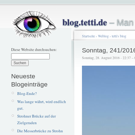
blog.tetti.de
– Man 
Startseite
›
Weblog
›
tetti's blog
Diese Website durchsuchen:
Sonntag, 241/201
Sonntag, 28. August 2016 - 22:37 – t
Neueste
Blogeinträge
Blog-Ende?
Was lange währt, wird endlich
gut.
Strohner Brücke auf der
Zielgeraden
Die Messerbrücke zu Strohn