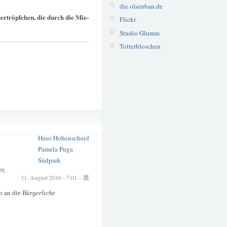
die olsenban.de
rtröpfchen, die durch die Mie-
Flickr
Studio Glumm
Totterbloschen
Abendhimmel
Abendstimmung
Haus Hohenscheid
Pamela Puga
Südpark
r,
31. August 2016 - 7:01 – 鷹
ch an die
Bürgerliche