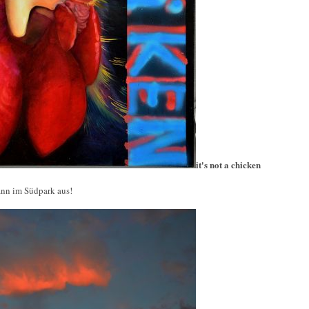
it's not a chicken
ann im Südpark aus!