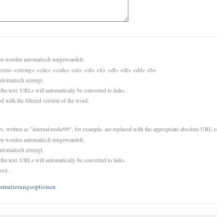
sen werden automatisch umgewandelt.
<em> <strong> <cite> <code> <ul> <ol> <li> <dl> <dt> <dd> <b>
utomatisch erzeugt.
 the text. URLs will automatically be converted to links.
d with the filtered version of the word.
es, written as "internal:node/99", for example, are replaced with the appropriate absolute URL or
sen werden automatisch umgewandelt.
utomatisch erzeugt.
 the text. URLs will automatically be converted to links.
ost.
ormatierungsoptionen