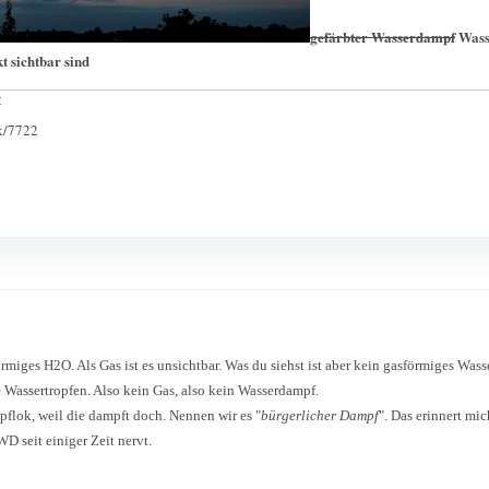
gefärbter Wasserdampf
Wasse
t sichtbar sind
:
ck/7722
miges H2O. Als Gas ist es unsichtbar. Was du siehst ist aber kein gasförmiges Wasse
e Wassertropfen. Also kein Gas, also kein Wasserdampf.
mpflok, weil die dampft doch. Nennen wir es "
bürgerlicher Dampf
". Das erinnert mi
WD seit einiger Zeit nervt.