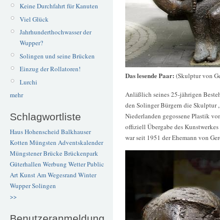
Keine Durchfahrt für Kanuten
Viel Glück
Jahrhunderthochwasser der
Wupper?
Solingen und seine Brücken
Einzug der Rollatoren!
Das lesende Paar:
(Skulptur von Ge
Lurchi
Anläßlich seines 25-jährigen Beste
mehr
den Solinger Bürgern die Skulptur 
Schlagwortliste
Niederlanden gegossene Plastik von
offiziell Übergabe des Kunstwerkes 
Haus Hohenscheid
Balkhauser
war seit 1951 der Ehemann von Ger
Kotten
Müngsten
Adventskalender
Müngstener Brücke
Brückenpark
Güterhallen
Werbung
Wetter
Public
Art
Kunst
Am Wegesrand
Winter
Wupper
Solingen
>>
Benutzeranmeldung