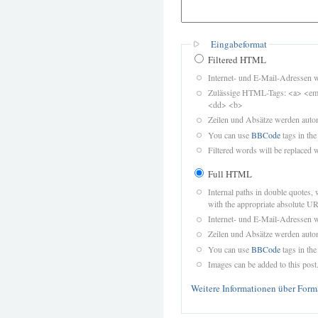
Eingabeformat
Filtered HTML
Internet- und E-Mail-Adressen 
Zulässige HTML-Tags: <a> <em>
<dd> <b>
Zeilen und Absätze werden autom
You can use
BBCode
tags in the
Filtered words will be replaced w
Full HTML
Internal paths in double quotes, 
with the appropriate absolute URL
Internet- und E-Mail-Adressen 
Zeilen und Absätze werden autom
You can use
BBCode
tags in the
Images can be added to this post
Weitere Informationen über Form