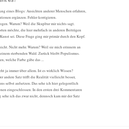
ung eines Blogs: Ansichten anderer Menschen erfahren,
ionen ergänzen. Fehler korrigieren.
gen. Warum? Weil die Skupltur mir nichts sagt.
orten möchte, die hier mehrfach in anderen Beiträgen
s Kunst sei. Diese Frage ging mir primär durch den Kopf.
nicht. Nicht mehr. Warum? Weil sie mich erinnern an
 einem sterbenden Wald. Zurück bleibt Populismus.
n, welche Farbe gäbe das ...
eht ja immer über allem. Ist es wirklich Wissen?
 andere Satz trifft die Realität vielleicht besser,
ns selbst aufsetzen. Das sehe ich hier gelegentlich
nen eingeschlossen. In den ersten drei Kommentaren
g sehe ich das zwar nicht, dennoch kam mir der Satz