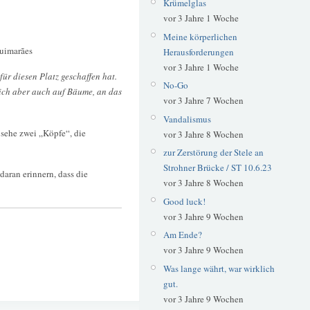
Krümelglas
vor 3 Jahre 1 Woche
Meine körperlichen
Guimarães
Herausforderungen
vor 3 Jahre 1 Woche
für diesen Platz geschaffen hat.
No-Go
sich aber auch auf Bäume, an das
vor 3 Jahre 7 Wochen
Vandalismus
 sehe zwei „Köpfe“, die
vor 3 Jahre 8 Wochen
zur Zerstörung der Stele an
Strohner Brücke / ST 10.6.23
daran erinnern, dass die
vor 3 Jahre 8 Wochen
Good luck!
vor 3 Jahre 9 Wochen
Am Ende?
vor 3 Jahre 9 Wochen
Was lange währt, war wirklich
gut.
vor 3 Jahre 9 Wochen
Jose de Guimaraes