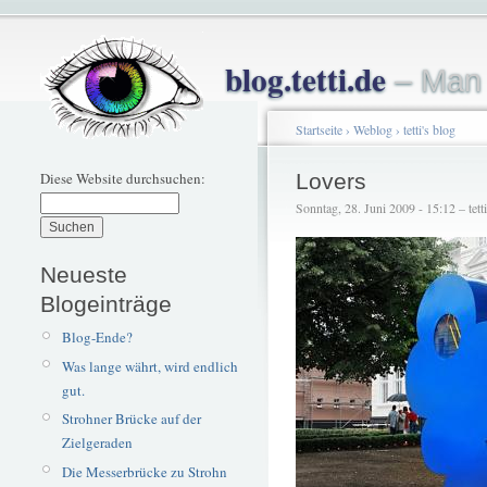
blog.tetti.de
– Man 
Startseite
›
Weblog
›
tetti's blog
Diese Website durchsuchen:
Lovers
Sonntag, 28. Juni 2009 - 15:12 – tetti
Neueste
Blogeinträge
Blog-Ende?
Was lange währt, wird endlich
gut.
Strohner Brücke auf der
Zielgeraden
Die Messerbrücke zu Strohn