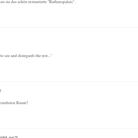
en sie das schön restaurierte "Rathauspalais".
to see and disregards the rest..."
r
estalteten Raum?
eht es?