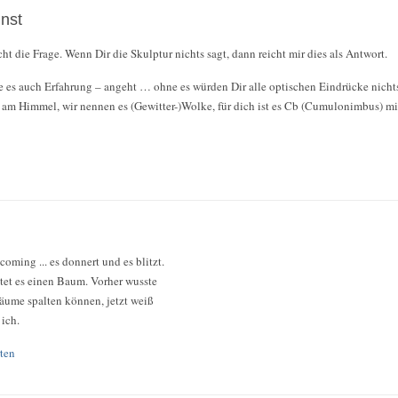
nst
ht die Frage. Wenn Dir die Skulptur nichts sagt, dann reicht mir dies als Antwort.
es auch Erfahrung – angeht … ohne es würden Dir alle optischen Eindrücke nichts 
 am Himmel, wir nennen es (Gewitter-)Wolke, für dich ist es Cb (Cumulonimbus) m
coming ... es donnert und es blitzt.
et es einen Baum. Vorher wusste
Bäume spalten können, jetzt weiß
 ich.
ten