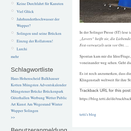
Keine Durchfahrt für Kanuten
Viel Glück
Jahrhunderthochwasser der
Wupper?
In der Solinger Presse (ST) lese 
Solingen und seine Brücken
„Lovers“ heißt sie, die Liebend
Einzug der Rollatoren!
Fest-verwurzelt-sein vor Ort. …
Lurchi
Spontan kam mir die Idee/Frage, 
mehr
voneinander weg sehen. Geht die
Schlagwortliste
Es ist noch anzumerken, dass die
Haus Hohenscheid
Balkhauser
Klingenstadt weltweit für ihre S
Kotten
Müngsten
Adventskalender
Trackback URL for this post
Müngstener Brücke
Brückenpark
Güterhallen
Werbung
Wetter
Public
https://blog.tetti.de/de/trackba
Art
Kunst
Am Wegesrand
Winter
Wupper
Solingen
tetti's blog
>>
Benutzeranmeldung