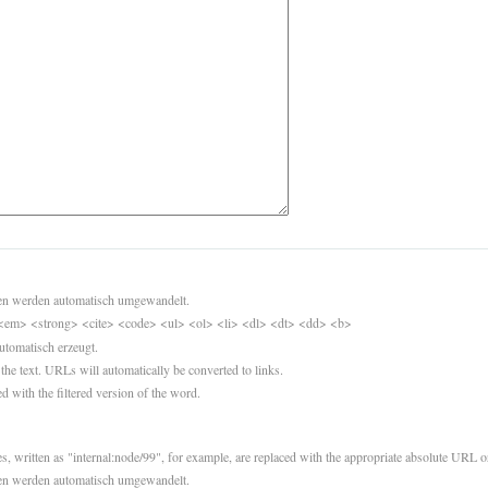
sen werden automatisch umgewandelt.
<em> <strong> <cite> <code> <ul> <ol> <li> <dl> <dt> <dd> <b>
utomatisch erzeugt.
 the text. URLs will automatically be converted to links.
d with the filtered version of the word.
es, written as "internal:node/99", for example, are replaced with the appropriate absolute URL or
sen werden automatisch umgewandelt.