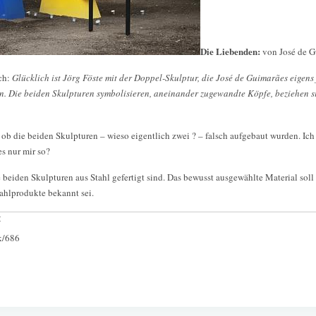
Die Liebenden:
von José de 
ich:
Glücklich ist Jörg Föste mit der Doppel-Skulptur, die José de Guimarães eigens 
en. Die beiden Skulpturen symbolisieren, aneinander zugewandte Köpfe, beziehen 
ob die beiden Skulpturen – wieso eigentlich zwei ? – falsch aufgebaut wurden. Ich
s nur mir so?
 beiden Skulpturen aus Stahl gefertigt sind. Das bewusst ausgewählte Material soll 
tahlprodukte bekannt sei.
:
ck/686