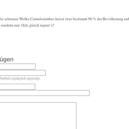
s die schwarze Wolke Cumulonimbus heisst (was bestimmt 90 % der Bevölkerung un
l sondern nur: Och, gleich regnet´s?
fügen
ffentlich zugänglich angezeigt.