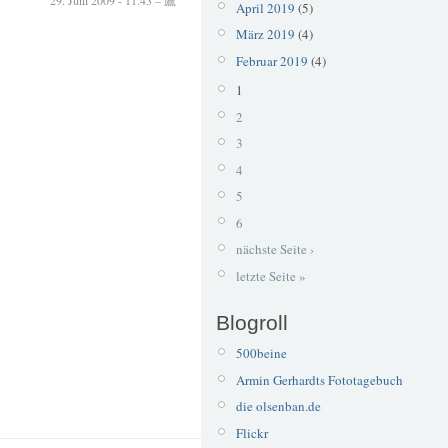
April 2019
(5)
März 2019
(4)
Februar 2019
(4)
1
2
3
4
5
6
nächste Seite ›
letzte Seite »
Blogroll
500beine
Armin Gerhardts Fototagebuch
die olsenban.de
Flickr