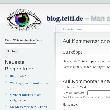
blog.tetti.de
– Man s
Startseite
›
Lovers
Diese Website durchsuchen:
Auf Kommentar ant
Sturköppe
Genau, wie 2 Sturköppe die gestritt
Neueste
Passt ja zum Klischee "Solinger". S
Blogeinträge
Blog-Ende?
Auf Kommentar ant
Was lange währt, wird endlich
Ihr Name:
*
gut.
E-Mail-Adresse:
*
Strohner Brücke auf der
Der Inhalt dieses Feldes wird nicht öffen
Zielgeraden
Homepage:
Die Messerbrücke zu Strohn
Betreff: