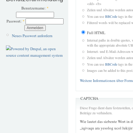
<dd> <b>
Benutzername:
*
Zeilen und Absätze werden autom
You can use
BBCode
tags in the
Passwort:
*
Filtered words will be replaced w
Full HTML
Neues Passwort anfordern
Internal paths in double quotes, 
with the appropriate absolute URL
Internet- und E-Mail-Adressen 
Zeilen und Absätze werden autom
You can use
BBCode
tags in the
Images can be added to this post
Weitere Informationen über Form
CAPTCHA
Diese Frage dient dazu festzustellen
Beiträge zu verhindern.
Wie lautet das siebente Wort in 
„iqivaqu ara yesolog ucol lukiji