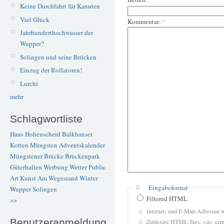
Keine Durchfahrt für Kanuten
Viel Glück
Kommentar:
*
Jahrhunderthochwasser der
Wupper?
Solingen und seine Brücken
Einzug der Rollatoren!
Lurchi
mehr
Schlagwortliste
Haus Hohenscheid
Balkhauser
Kotten
Müngsten
Adventskalender
Müngstener Brücke
Brückenpark
Güterhallen
Werbung
Wetter
Public
Art
Kunst
Am Wegesrand
Winter
Eingabeformat
Wupper
Solingen
Filtered HTML
>>
Internet- und E-Mail-Adressen 
Benutzeranmeldung
Zulässige HTML-Tags: <a> <em>