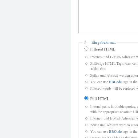
Eingabeformat
Filtered HTML
Internet- und E-Mail-Adressen 
Zulässige HTML-Tags: <a> <em>
<dd> <b>
Zeilen und Absätze werden autom
You can use
BBCode
tags in the
Filtered words will be replaced w
Full HTML
Internal paths in double quotes, 
with the appropriate absolute URL
Internet- und E-Mail-Adressen 
Zeilen und Absätze werden autom
You can use
BBCode
tags in the
Images can be added to this post