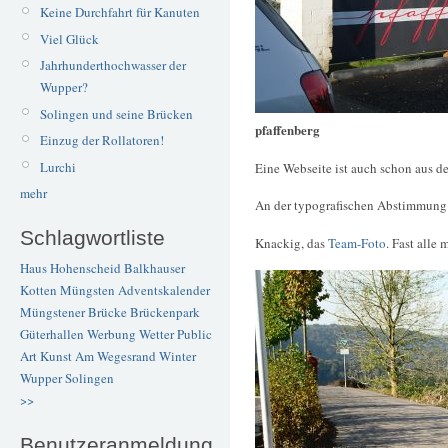
Keine Durchfahrt für Kanuten
Viel Glück
Jahrhunderthochwasser der
Wupper?
Solingen und seine Brücken
pfaffenberg
Einzug der Rollatoren!
Lurchi
Eine Webseite ist auch schon aus 
mehr
An der typografischen Abstimmung 
Schlagwortliste
Knackig, das
Team-Foto
. Fast alle
Haus Hohenscheid
Balkhauser
Kotten
Müngsten
Adventskalender
Müngstener Brücke
Brückenpark
Güterhallen
Werbung
Wetter
Public
Art
Kunst
Am Wegesrand
Winter
Wupper
Solingen
>>
Benutzeranmeldung