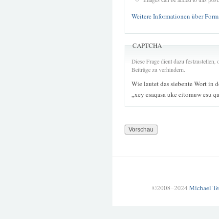
Weitere Informationen über Form
CAPTCHA
Diese Frage dient dazu festzustellen
Beiträge zu verhindern.
Wie lautet das siebente Wort in 
„xey esaqasa uke citomuw esu q
©2008–2024
Michael Te