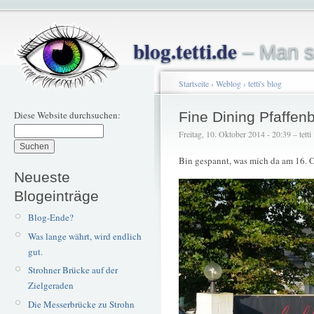
blog.tetti.de
– Man s
Startseite
›
Weblog
›
tetti's blog
Diese Website durchsuchen:
Fine Dining Pfaffen
Freitag, 10. Oktober 2014 - 20:39 – tetti
Bin gespannt, was mich da am 16. O
Neueste
Blogeinträge
Blog-Ende?
Was lange währt, wird endlich
gut.
Strohner Brücke auf der
Zielgeraden
Die Messerbrücke zu Strohn