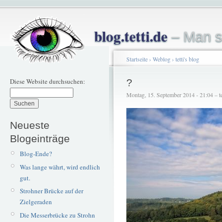
blog.tetti.de
– Man s
Startseite
›
Weblog
›
tetti's blog
Diese Website durchsuchen:
?
Montag, 15. September 2014 - 21:04 – te
Neueste
Blogeinträge
Blog-Ende?
Was lange währt, wird endlich
gut.
Strohner Brücke auf der
Zielgeraden
Die Messerbrücke zu Strohn