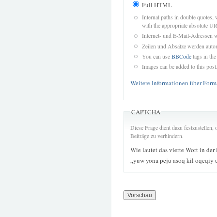
Full HTML
Internal paths in double quotes, 
with the appropriate absolute URL
Internet- und E-Mail-Adressen 
Zeilen und Absätze werden autom
You can use
BBCode
tags in the
Images can be added to this post
Weitere Informationen über Form
CAPTCHA
Diese Frage dient dazu festzustellen
Beiträge zu verhindern.
Wie lautet das vierte Wort in der
„yuw yona peju asoq kil oqeqiy