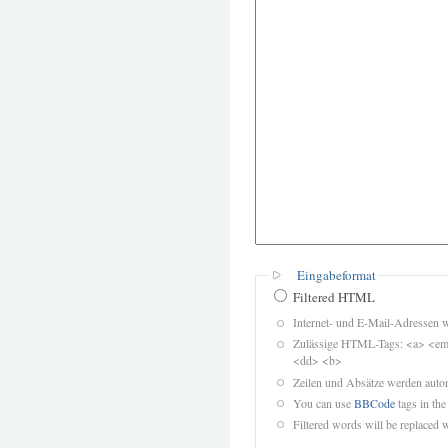
Eingabeformat
Filtered HTML
Internet- und E-Mail-Adressen 
Zulässige HTML-Tags: <a> <em>
<dd> <b>
Zeilen und Absätze werden autom
You can use
BBCode
tags in the
Filtered words will be replaced w