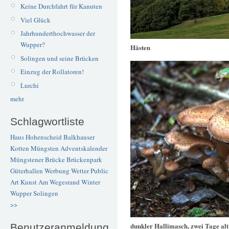
Keine Durchfahrt für Kanuten
Viel Glück
Jahrhunderthochwasser der
Wupper?
Hästen
Solingen und seine Brücken
Einzug der Rollatoren!
Lurchi
mehr
Schlagwortliste
Haus Hohenscheid
Balkhauser
Kotten
Müngsten
Adventskalender
Müngstener Brücke
Brückenpark
Güterhallen
Werbung
Wetter
Public
Art
Kunst
Am Wegesrand
Winter
Wupper
Solingen
>>
dunkler Hallimasch, zwei Tage alt
Benutzeranmeldung