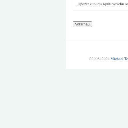
„apozer kubudis iquhi vovehu o
©2008–2024
Michael Te