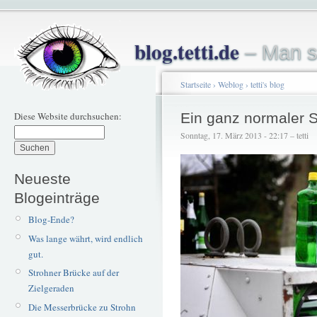
blog.tetti.de
– Man s
Startseite
›
Weblog
›
tetti's blog
Diese Website durchsuchen:
Ein ganz normaler 
Sonntag, 17. März 2013 - 22:17 – tetti
Neueste
Blogeinträge
Blog-Ende?
Was lange währt, wird endlich
gut.
Strohner Brücke auf der
Zielgeraden
Die Messerbrücke zu Strohn