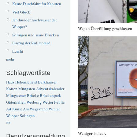
Keine Durchfahrt für Kanuten
Viel Glück
Jahrhunderthochwasser der
Wupper?
Wegen Überfüllung geschlossen
Solingen und seine Brücken
Einzug der Rollatoren!
Lurchi
mehr
Schlagwortliste
Haus Hohenscheid
Balkhauser
Kotten
Müngsten
Adventskalender
Müngstener Brücke
Brückenpark
Güterhallen
Werbung
Wetter
Public
Art
Kunst
Am Wegesrand
Winter
Wupper
Solingen
>>
Weniger ist leer.
Benutzeranmeldung