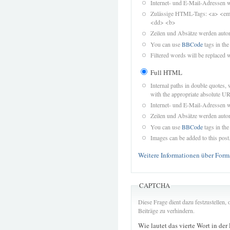
Internet- und E-Mail-Adressen 
Zulässige HTML-Tags: <a> <em>
<dd> <b>
Zeilen und Absätze werden autom
You can use
BBCode
tags in the
Filtered words will be replaced w
Full HTML
Internal paths in double quotes, 
with the appropriate absolute URL
Internet- und E-Mail-Adressen 
Zeilen und Absätze werden autom
You can use
BBCode
tags in the
Images can be added to this post
Weitere Informationen über Form
CAPTCHA
Diese Frage dient dazu festzustellen
Beiträge zu verhindern.
Wie lautet das vierte Wort in der