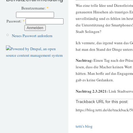
Was eine tolle Idee und Dienstleist
Benutzername:
*
genaueren Hinsehen als trauriges E
unvollständig und es fehlen im heu
Passwort:
*
die Unterstützung der Smartphones
Stadt Solingen?
Neues Passwort anfordern
Ich vermute, das irgend wann das G
hat man den Stand der Dinge unters
Nachtrag:
Einen Tag nach der Präse
lesen, dass die Macher keinen Wert 
hätten. Man hoffe auf das Engageme
gab es keine Gedanken.
Nachtrag 2.3.2021:
Link Stadtserve
Trackback URL for this post:
https://blog.tetti.de/de/trackback/
tetti's blog