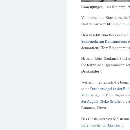
Löwenjunges:
Lies Ketterer, 1
Von der selben Künstlerin die
Und da wir vor Ort sind,
die Lo
Dywan fehlt zum Beispiel mit
Sonnenuhr am Kunstmuseum
o
demontiert). Tom Brenger mit
Herman-Löns-Denkmal, Sinti-u
Sie teilweise ausgenommen, le
Denkmäler
“.
Weiterhin fehlen mir die bema
seine
Drachenvögel in der Büc
Vogelsang
, die Metallfiguren 
der August-Dicke-Schule
, die
Brunnen, Uhren ...
Das Glasfenster von Meisterma
Bärenwoche im Bärenloch
.