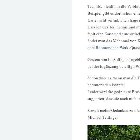
Technisch fehlt mir die Verbi
Beispiel gibt es dort schon ei
Karte nicht verlinkt? Ich frage
Dass ich das Teil nehme und mi
fehlt eine Karte und eine örtl
findet man das Mahnmal von Kr
dem Boomerschen Werk
. Quas
Gestern war im Solinger Tagebla
bei der Ergänzung beteiligt. Wi
Schön wäre es, wenn man die 
herunterladen könnte.
Leider wird die gedruckte Bro
suggeriert, dass sie auch nicht 
Soweit meine Gedanken zu di
Michael Tettinger