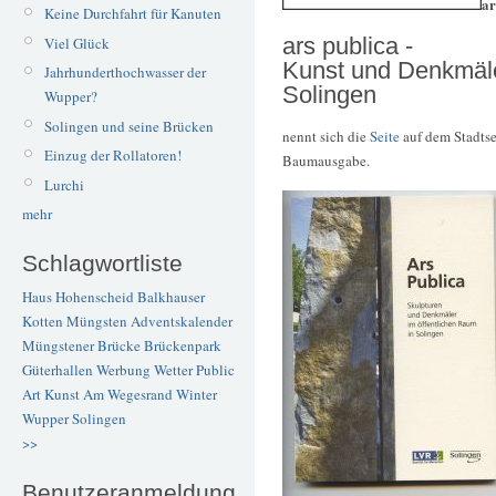
ar
Keine Durchfahrt für Kanuten
ars publica -
Viel Glück
Kunst und Denkmäle
Jahrhunderthochwasser der
Solingen
Wupper?
Solingen und seine Brücken
nennt sich die
Seite
auf dem Stadtse
Einzug der Rollatoren!
Baumausgabe.
Lurchi
mehr
Schlagwortliste
Haus Hohenscheid
Balkhauser
Kotten
Müngsten
Adventskalender
Müngstener Brücke
Brückenpark
Güterhallen
Werbung
Wetter
Public
Art
Kunst
Am Wegesrand
Winter
Wupper
Solingen
>>
Benutzeranmeldung