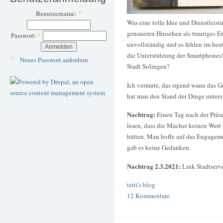
Benutzername:
*
Was eine tolle Idee und Dienstleist
genaueren Hinsehen als trauriges E
Passwort:
*
unvollständig und es fehlen im heu
die Unterstützung der Smartphones
Neues Passwort anfordern
Stadt Solingen?
Ich vermute, das irgend wann das G
hat man den Stand der Dinge unters
Nachtrag:
Einen Tag nach der Präse
lesen, dass die Macher keinen Wert 
hätten. Man hoffe auf das Engageme
gab es keine Gedanken.
Nachtrag 2.3.2021:
Link Stadtserve
tetti's blog
12 Kommentare