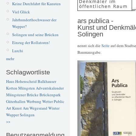
Keine Durchfahrt für Kanuten
ar
Viel Glück
ars publica -
Jahrhunderthochwasser der
Kunst und Denkmäle
Wupper?
Solingen
Solingen und seine Brücken
Einzug der Rollatoren!
nennt sich die
Seite
auf dem Stadtse
Lurchi
Baumausgabe.
mehr
Schlagwortliste
Haus Hohenscheid
Balkhauser
Kotten
Müngsten
Adventskalender
Müngstener Brücke
Brückenpark
Güterhallen
Werbung
Wetter
Public
Art
Kunst
Am Wegesrand
Winter
Wupper
Solingen
>>
Benutzeranmeldung