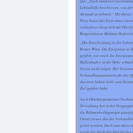
(pa) „Nach intensiver nochmalig
Lebenshilfe beschlossen, von de
Abstand zu nehmen.“ Mit diesen 
Witte heute das Fazit unter ein 
verlaufenes Gespräch mit Oberbü
Beigeordneten Hartmut Hofericht
„Die Entscheidung ist der Lebens
Reiner Witte. Die Ereignisse in
geführt, wie rasch die Energiepre
Hallenbades, in die Höhe schnel
Verein nicht tragen. Der Vorsitz
Verhandlungspartnern für die Of
das trotz hohen Geld- und Zeita
Ziel geführt habe.
Auch Oberbürgermeister Norbert
Verwaltung hat in der Vergange
die Rahmenbedingungen günstig 
Umsatzsteuer, das die Verhandlun
gelöst worden. Doch nun müsse di
werde die Stadt das Bad für das