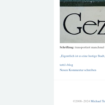
Schriftzug:
transportiert manchmal
„Eigentlich ist es eine lustige Sta
tetti's blog
Neuen Kommentar schreiben
©2008–2024
Michael Te