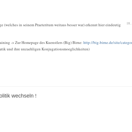
18.
e (welches in seinem Praeteritum weitaus besser war) erkennt hier eindeutig
aining -> Zur Homepage des Kuenstlers (Big) Birne:
http://big-birne.de/site/categor
tik und ihre unzaehligen Konjugationsmoeglichkeiten)
olitik wechseln !