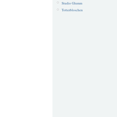
Studio Glumm
Totterbloschen