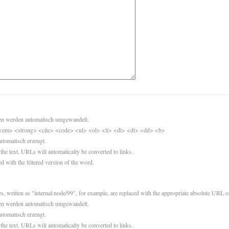
sen werden automatisch umgewandelt.
<em> <strong> <cite> <code> <ul> <ol> <li> <dl> <dt> <dd> <b>
utomatisch erzeugt.
 the text. URLs will automatically be converted to links.
d with the filtered version of the word.
es, written as "internal:node/99", for example, are replaced with the appropriate absolute URL or
sen werden automatisch umgewandelt.
utomatisch erzeugt.
 the text. URLs will automatically be converted to links.