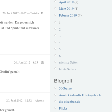
April 2019
(5)
März 2019
(4)
20. Juni 2012 - 8:07 – Christian K.
Februar 2019
(4)
ft werden. Da geben sich
1
ist und Sprüht mit schwarzer
2
3
4
5
6
nächste Seite ›
20. Juni 2012 - 8:55 – 鷹
letzte Seite »
raffiti' gemalt.
Blogroll
500beine
Armin Gerhardts Fototagebuch
20. Juni 2012 - 12:32 – Alesum
die olsenban.de
Flickr
ber gemalt.