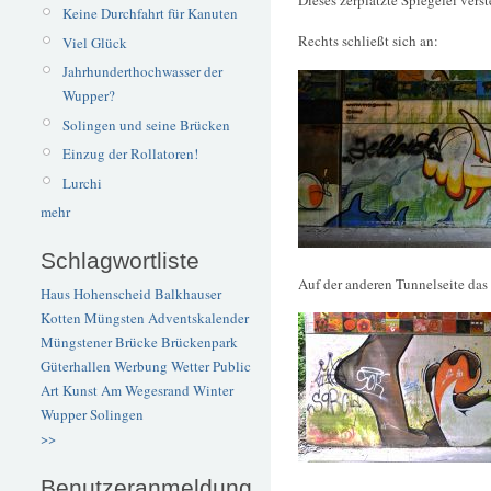
Keine Durchfahrt für Kanuten
Rechts schließt sich an:
Viel Glück
Jahrhunderthochwasser der
Wupper?
Solingen und seine Brücken
Einzug der Rollatoren!
Lurchi
mehr
Schlagwortliste
Auf der anderen Tunnelseite das
Haus Hohenscheid
Balkhauser
Kotten
Müngsten
Adventskalender
Müngstener Brücke
Brückenpark
Güterhallen
Werbung
Wetter
Public
Art
Kunst
Am Wegesrand
Winter
Wupper
Solingen
>>
Benutzeranmeldung