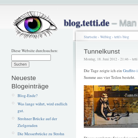
blog.tetti.de
– Man 
Startseite
›
Weblog
›
tetti's blog
Diese Website durchsuchen:
Tunnelkunst
Montag, 18. Juni 2012 - 21:46 – tetti
Die Tage zeigte ich ein
Graffito
Neueste
Summe aus vier Teilen besteht.
Blogeinträge
Blog-Ende?
Was lange währt, wird endlich
gut.
Strohner Brücke auf der
Zielgeraden
Die Messerbrücke zu Strohn
Dieses zerplatzte Spiegelei verst