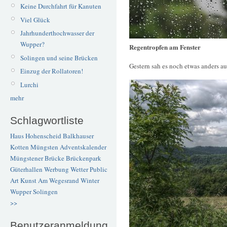
Keine Durchfahrt für Kanuten
Viel Glück
Jahrhunderthochwasser der
Wupper?
Regentropfen am Fenster
Solingen und seine Brücken
Gestern sah es noch etwas anders au
Einzug der Rollatoren!
Lurchi
mehr
Schlagwortliste
Haus Hohenscheid
Balkhauser
Kotten
Müngsten
Adventskalender
Müngstener Brücke
Brückenpark
Güterhallen
Werbung
Wetter
Public
Art
Kunst
Am Wegesrand
Winter
Wupper
Solingen
>>
Benutzeranmeldung