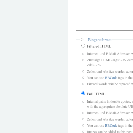
Eingabeformat
Filtered HTML
Internet- und E-Mail-Adressen 
Zulässige HTML-Tags: <a> <em>
<dd> <b>
Zeilen und Absätze werden autom
You can use
BBCode
tags in the
Filtered words will be replaced w
Full HTML
Internal paths in double quotes, 
with the appropriate absolute URL
Internet- und E-Mail-Adressen 
Zeilen und Absätze werden autom
You can use
BBCode
tags in the
Images can be added to this post