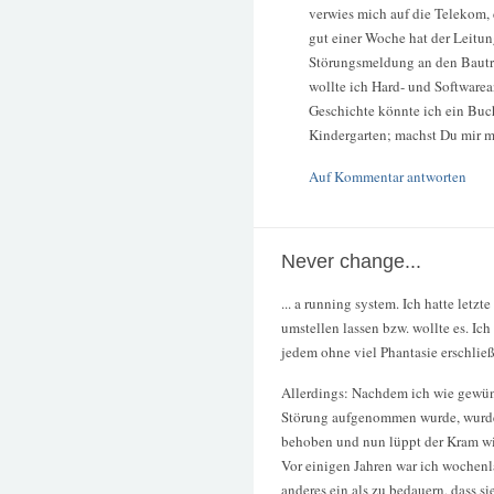
verwies mich auf die Telekom,
gut einer Woche hat der Leitun
Störungsmeldung an den Bautru
wollte ich Hard- und Softwarea
Geschichte könnte ich ein Buc
Kindergarten; machst Du mir m
Auf Kommentar antworten
Never change...
... a running system. Ich hatte let
umstellen lassen bzw. wollte es. Ich
jedem ohne viel Phantasie erschließ
Allerdings: Nachdem ich wie gewün
Störung aufgenommen wurde, wurde 
behoben und nun lüppt der Kram wied
Vor einigen Jahren war ich wochenla
anderes ein als zu bedauern, dass s