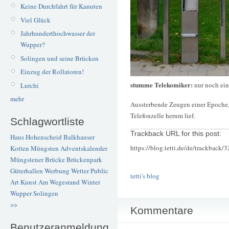
Keine Durchfahrt für Kanuten
Viel Glück
Jahrhunderthochwasser der
Wupper?
Solingen und seine Brücken
Einzug der Rollatoren!
stumme Telekomiker:
nur noch ein
Lurchi
mehr
Aussterbende Zeugen einer Epoche, a
Telefonzelle herum lief.
Schlagwortliste
Trackback URL for this post:
Haus Hohenscheid
Balkhauser
https://blog.tetti.de/de/trackback/
Kotten
Müngsten
Adventskalender
Müngstener Brücke
Brückenpark
Güterhallen
Werbung
Wetter
Public
tetti's blog
Art
Kunst
Am Wegesrand
Winter
Wupper
Solingen
>>
Kommentare
Benutzeranmeldung