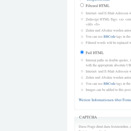
Filtered HTML
Internet- und E-Mail-Adressen 
Zulässige HTML-Tags: <a> <em>
<dd> <b>
Zeilen und Absätze werden autom
You can use
BBCode
tags in the
Filtered words will be replaced w
Full HTML
Internal paths in double quotes, 
with the appropriate absolute URL
Internet- und E-Mail-Adressen 
Zeilen und Absätze werden autom
You can use
BBCode
tags in the
Images can be added to this post
Weitere Informationen über Form
CAPTCHA
Diese Frage dient dazu festzustellen