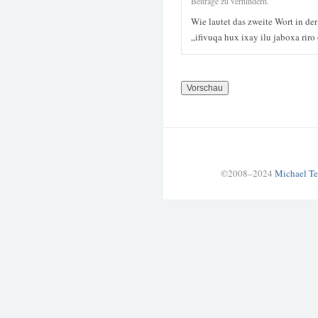
Beiträge zu verhindern.
Wie lautet das zweite Wort in de
„ifivuqa hux ixay ilu jaboxa rir
©2008–2024
Michael Te