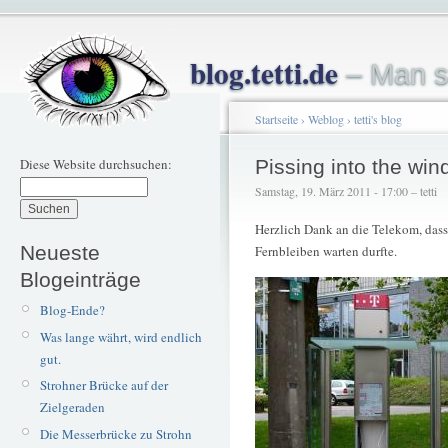
blog.tetti.de
– Man s
Startseite
›
Weblog
›
tetti's blog
Diese Website durchsuchen:
Pissing into the win
Samstag, 19. März 2011 - 17:00 – tetti
Herzlich Dank an die Telekom, dass
Neueste
Fernbleiben warten durfte.
Blogeinträge
Blog-Ende?
Was lange währt, wird endlich
gut.
Strohner Brücke auf der
Zielgeraden
Die Messerbrücke zu Strohn