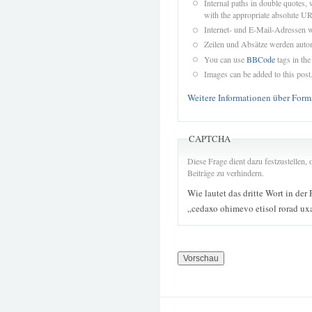
Internal paths in double quotes, 
with the appropriate absolute URL
Internet- und E-Mail-Adressen 
Zeilen und Absätze werden autom
You can use
BBCode
tags in the
Images can be added to this post
Weitere Informationen über Form
CAPTCHA
Diese Frage dient dazu festzustellen
Beiträge zu verhindern.
Wie lautet das dritte Wort in der
„cedaxo ohimevo etisol rorad ux