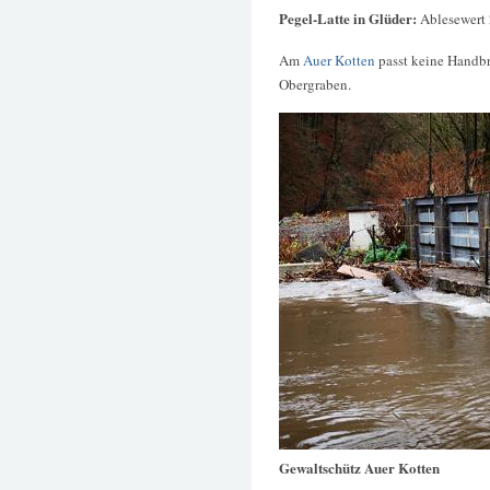
Pegel-Latte in Glüder:
Ablesewert
Am
Auer Kotten
passt keine Handbr
Obergraben.
Gewaltschütz Auer Kotten