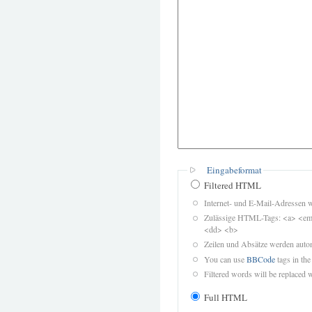
Eingabeformat
Filtered HTML
Internet- und E-Mail-Adressen 
Zulässige HTML-Tags: <a> <em>
<dd> <b>
Zeilen und Absätze werden autom
You can use
BBCode
tags in the
Filtered words will be replaced w
Full HTML