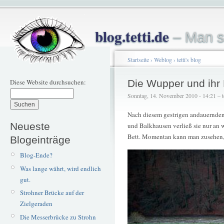
blog.tetti.de
– Man s
Startseite
›
Weblog
›
tetti's blog
Diese Website durchsuchen:
Die Wupper und ihr 
Sonntag, 14. November 2010 - 14:21 – te
Nach diesem gestrigen andauernden 
Neueste
und Balkhausen verließ sie nur an 
Bett. Momentan kann man zusehen, 
Blogeinträge
Blog-Ende?
Was lange währt, wird endlich
gut.
Strohner Brücke auf der
Zielgeraden
Die Messerbrücke zu Strohn