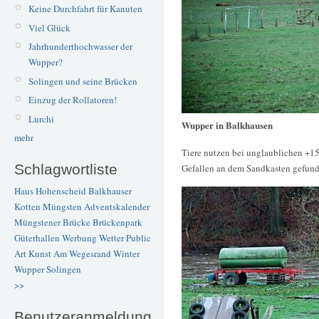
Keine Durchfahrt für Kanuten
Viel Glück
Jahrhunderthochwasser der
Wupper?
Solingen und seine Brücken
Einzug der Rollatoren!
Lurchi
Wupper in Balkhausen
mehr
Tiere nutzen bei unglaublichen +15
Schlagwortliste
Gefallen an dem Sandkasten gefund
Haus Hohenscheid
Balkhauser
Kotten
Müngsten
Adventskalender
Müngstener Brücke
Brückenpark
Güterhallen
Werbung
Wetter
Public
Art
Kunst
Am Wegesrand
Winter
Wupper
Solingen
>>
Benutzeranmeldung