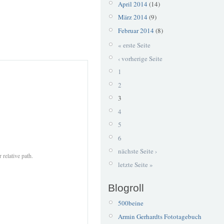
April 2014
(14)
März 2014
(9)
Februar 2014
(8)
« erste Seite
‹ vorherige Seite
1
2
3
4
5
6
nächste Seite ›
 relative path.
letzte Seite »
Blogroll
500beine
Armin Gerhardts Fototagebuch