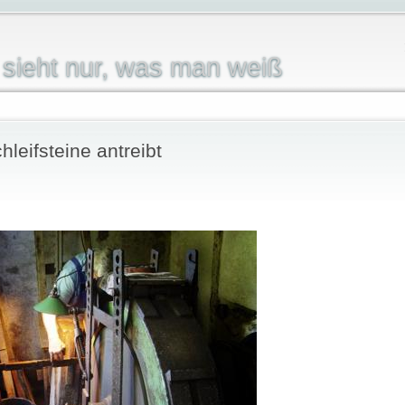
sieht nur, was man weiß
leifsteine antreibt