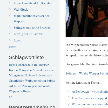
Keine Durchfahrt für Kanuten
Viel Glück
Jahrhunderthochwasser der
Wupper?
Solingen und seine Brücken
Einzug der Rollatoren!
Lurchi
Die Wipperkotten-Saison startet 
mehr
Schleifkotten an der Wupper an 
Wipperkotten mit der historisch
Schlagwortliste
Das ganze Jahr über (mit Ausna
Haus Hohenscheid
Balkhauser
Kotten
Müngsten
Adventskalender
Solingen: Wo die Wupper Schlei
Müngstener Brücke
Brückenpark
Güterhallen
Werbung
Wetter
Public
Weitere Links zum Thema:
Art
Kunst
Am Wegesrand
Winter
Wupper
Solingen
Außenkotten -
www.schleife
>>
Innenkotten -
www.wipperko
Wipperkotten -
www.tetti.d
Benutzeranmeldung