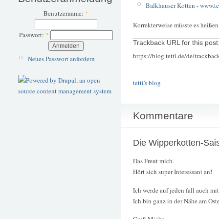
Balkhauser Kotten -
www.te
Benutzername:
*
Korrekterweise müsste es heiße
Passwort:
*
Trackback URL for this post
https://blog.tetti.de/de/trackba
Neues Passwort anfordern
tetti's blog
Kommentare
Die Wipperkotten-Sai
Das Freut mich.
Hört sich super Interessant an!
Ich werde auf jeden fall auch mit 
Ich bin ganz in der Nähe am Oster