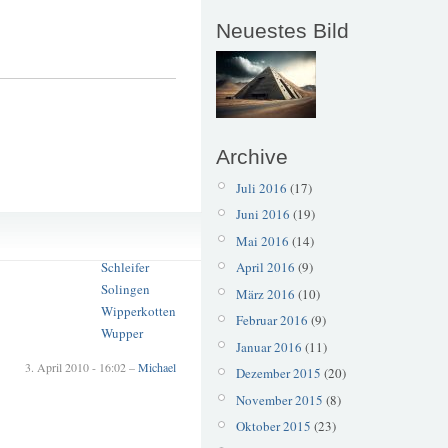
Neuestes Bild
Archive
Juli 2016
(17)
Juni 2016
(19)
Ausflugstipp
Mai 2016
(14)
Kotten
April 2016
(9)
Schleifer
Solingen
März 2016
(10)
Wipperkotten
Februar 2016
(9)
Wupper
Januar 2016
(11)
3. April 2010 - 16:02 –
Michael
Dezember 2015
(20)
November 2015
(8)
Oktober 2015
(23)