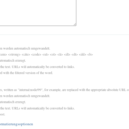
sen werden automatisch umgewandelt.
<em> <strong> <cite> <code> <ul> <ol> <li> <dl> <dt> <dd> <b>
utomatisch erzeugt.
 the text. URLs will automatically be converted to links.
d with the filtered version of the word.
es, written as "internal:node/99", for example, are replaced with the appropriate absolute URL or
sen werden automatisch umgewandelt.
utomatisch erzeugt.
 the text. URLs will automatically be converted to links.
ost.
ormatierungsoptionen