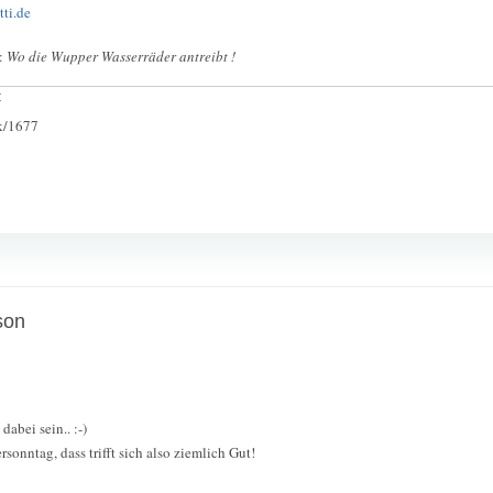
tti.de
n:
Wo die Wupper Wasserräder antreibt !
:
ck/1677
son
dabei sein.. :-)
sonntag, dass trifft sich also ziemlich Gut!