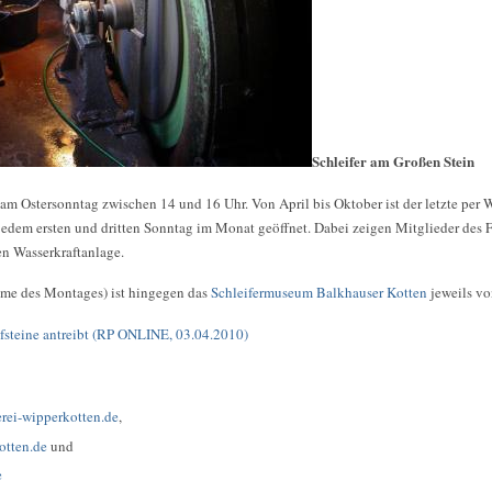
Schleifer am Großen Stein
am Ostersonntag zwischen 14 und 16 Uhr. Von April bis Oktober ist der letzte per 
jedem ersten und dritten Sonntag im Monat geöffnet. Dabei zeigen Mitglieder des Fö
en Wasserkraftanlage.
hme des Montages) ist hingegen das
Schleifermuseum Balkhauser Kotten
jeweils vo
fsteine antreibt (RP ONLINE, 03.04.2010)
rei-wipperkotten.de
,
tten.de
und
e