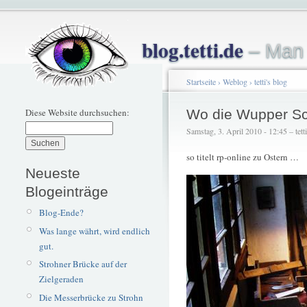
blog.tetti.de
– Man 
Startseite
›
Weblog
›
tetti's blog
Diese Website durchsuchen:
Wo die Wupper Sch
Samstag, 3. April 2010 - 12:45 – tetti
so titelt rp-online zu Ostern …
Neueste
Blogeinträge
Blog-Ende?
Was lange währt, wird endlich
gut.
Strohner Brücke auf der
Zielgeraden
Die Messerbrücke zu Strohn