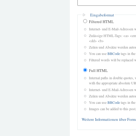
Eingabeformat
Filtered HTML
Internet- und E-Mail-Adressen 
Zulässige HTML-Tags: <a> <em>
<dd> <b>
Zeilen und Absätze werden autom
You can use
BBCode
tags in the
Filtered words will be replaced w
Full HTML
Internal paths in double quotes, 
with the appropriate absolute URL
Internet- und E-Mail-Adressen 
Zeilen und Absätze werden autom
You can use
BBCode
tags in the
Images can be added to this post
Weitere Informationen über Form