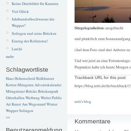
Keine Durchfahrt für Kanuten
Viel Glück
Jahrhunderthochwasser der
Wupper?
Sitzgelegenheiten:
ausgebucht
Solingen und seine Brücken
und pünktlich zum Sonnenaufgang b
Einzug der Rollatoren!
Lurchi
(Auf dem Foto sind drei Anbeter zu 
mehr
Und wer jetzt an eine Fotomontage 
Piepmätze habe ich heute Morgen so 
Schlagwortliste
Trackback URL for this post:
Haus Hohenscheid
Balkhauser
Kotten
Müngsten
Adventskalender
https://blog.tetti.de/de/trackback/
Müngstener Brücke
Brückenpark
Güterhallen
Werbung
Wetter
Public
tetti's blog
Art
Kunst
Am Wegesrand
Winter
Wupper
Solingen
>>
Kommentare
Benutzeranmeldung