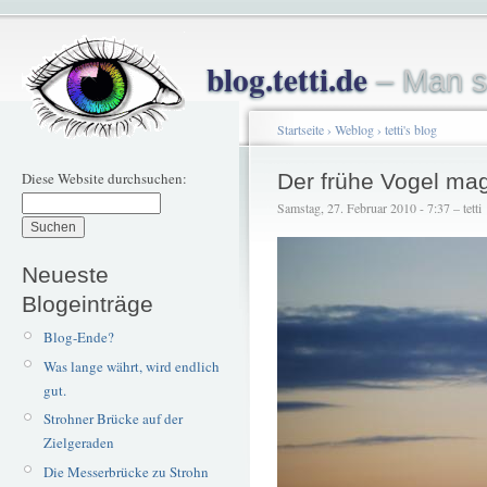
blog.tetti.de
– Man s
Startseite
›
Weblog
›
tetti's blog
Diese Website durchsuchen:
Der frühe Vogel mag
Samstag, 27. Februar 2010 - 7:37 – tetti
Neueste
Blogeinträge
Blog-Ende?
Was lange währt, wird endlich
gut.
Strohner Brücke auf der
Zielgeraden
Die Messerbrücke zu Strohn