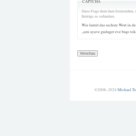
CAPTCHA
Diese Frage dient dazu festzustellen
Beiträge zu verhindern.
Wie lautet das sechste Wort in d
„azu ayave gudager eve biqo to
©2008–2024
Michael Te