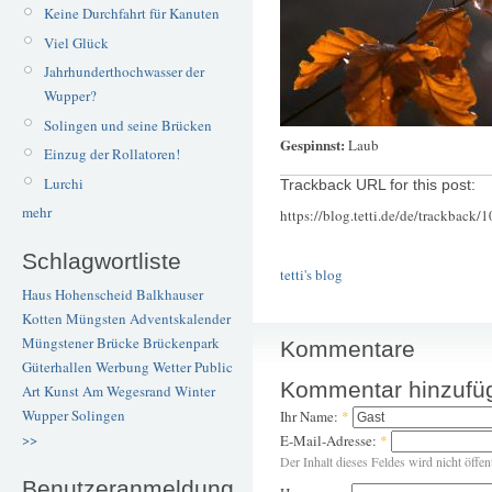
Keine Durchfahrt für Kanuten
Viel Glück
Jahrhunderthochwasser der
Wupper?
Solingen und seine Brücken
Gespinnst:
Laub
Einzug der Rollatoren!
Lurchi
Trackback URL for this post:
mehr
https://blog.tetti.de/de/trackback/
Schlagwortliste
tetti's blog
Haus Hohenscheid
Balkhauser
Kotten
Müngsten
Adventskalender
Müngstener Brücke
Brückenpark
Kommentare
Güterhallen
Werbung
Wetter
Public
Kommentar hinzufü
Art
Kunst
Am Wegesrand
Winter
Wupper
Solingen
Ihr Name:
*
>>
E-Mail-Adresse:
*
Der Inhalt dieses Feldes wird nicht öffen
Benutzeranmeldung