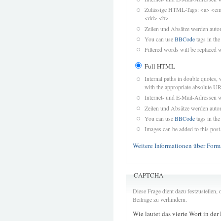
Zulässige HTML-Tags: <a> <em>
<dd> <b>
Zeilen und Absätze werden autom
You can use
BBCode
tags in the
Filtered words will be replaced w
Full HTML
Internal paths in double quotes, 
with the appropriate absolute URL
Internet- und E-Mail-Adressen 
Zeilen und Absätze werden autom
You can use
BBCode
tags in the
Images can be added to this post
Weitere Informationen über Form
CAPTCHA
Diese Frage dient dazu festzustellen
Beiträge zu verhindern.
Wie lautet das vierte Wort in der