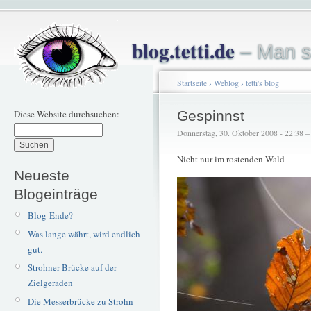
blog.tetti.de
– Man s
Startseite
›
Weblog
›
tetti's blog
Diese Website durchsuchen:
Gespinnst
Donnerstag, 30. Oktober 2008 - 22:38 – t
Nicht nur im rostenden Wald
Neueste
Blogeinträge
Blog-Ende?
Was lange währt, wird endlich
gut.
Strohner Brücke auf der
Zielgeraden
Die Messerbrücke zu Strohn