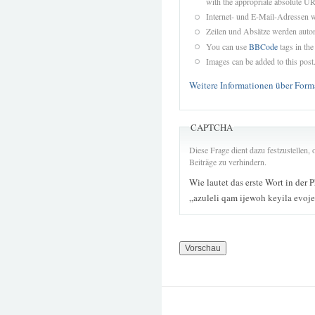
with the appropriate absolute URL
Internet- und E-Mail-Adressen 
Zeilen und Absätze werden autom
You can use
BBCode
tags in the
Images can be added to this post
Weitere Informationen über Form
CAPTCHA
Diese Frage dient dazu festzustellen
Beiträge zu verhindern.
Wie lautet das erste Wort in der 
„azuleli qam ijewoh keyila evoj