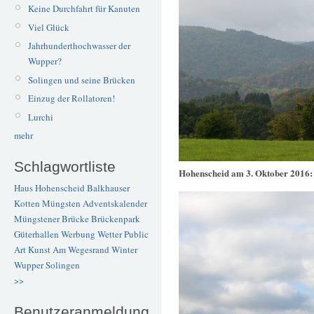
Keine Durchfahrt für Kanuten
Viel Glück
Jahrhunderthochwasser der
Wupper?
Solingen und seine Brücken
Einzug der Rollatoren!
Lurchi
mehr
Schlagwortliste
Hohenscheid am 3. Oktober 2016
Haus Hohenscheid
Balkhauser
Kotten
Müngsten
Adventskalender
Müngstener Brücke
Brückenpark
Güterhallen
Werbung
Wetter
Public
Art
Kunst
Am Wegesrand
Winter
Wupper
Solingen
>>
Benutzeranmeldung