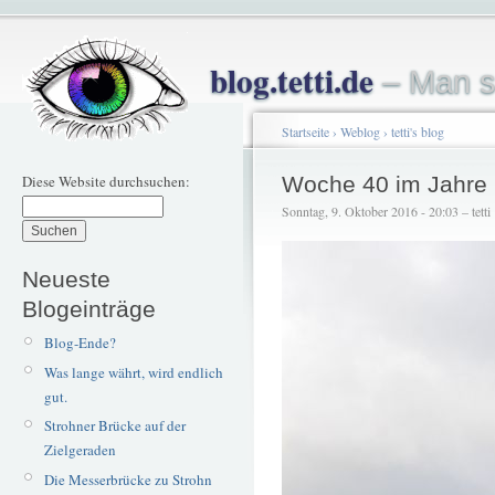
blog.tetti.de
– Man s
Startseite
›
Weblog
›
tetti's blog
Diese Website durchsuchen:
Woche 40 im Jahre
Sonntag, 9. Oktober 2016 - 20:03 – tetti
Neueste
Blogeinträge
Blog-Ende?
Was lange währt, wird endlich
gut.
Strohner Brücke auf der
Zielgeraden
Die Messerbrücke zu Strohn