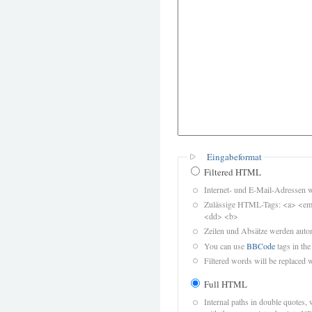
Eingabeformat
Filtered HTML
Internet- und E-Mail-Adressen 
Zulässige HTML-Tags: <a> <em>
<dd> <b>
Zeilen und Absätze werden autom
You can use
BBCode
tags in the
Filtered words will be replaced w
Full HTML
Internal paths in double quotes, 