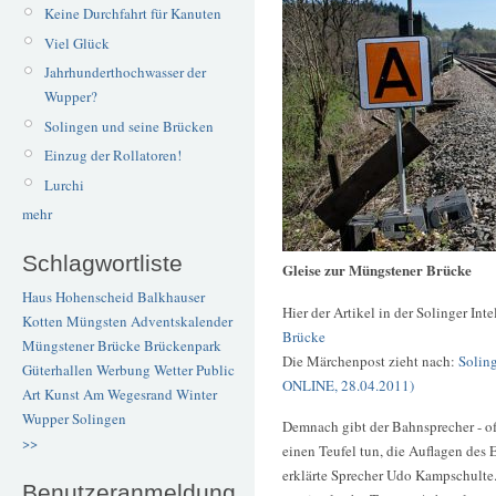
Keine Durchfahrt für Kanuten
Viel Glück
Jahrhunderthochwasser der
Wupper?
Solingen und seine Brücken
Einzug der Rollatoren!
Lurchi
mehr
Schlagwortliste
Gleise zur Müngstener Brücke
Haus Hohenscheid
Balkhauser
Hier der Artikel in der Solinger Int
Kotten
Müngsten
Adventskalender
Brücke
Müngstener Brücke
Brückenpark
Die Märchenpost zieht nach:
Solin
Güterhallen
Werbung
Wetter
Public
ONLINE, 28.04.2011)
Art
Kunst
Am Wegesrand
Winter
Wupper
Solingen
Demnach gibt der Bahnsprecher - of
>>
einen Teufel tun, die Auflagen des
erklärte Sprecher Udo Kampschulte
Benutzeranmeldung