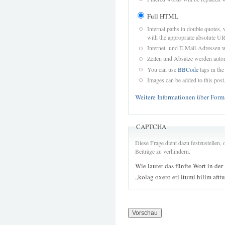
Full HTML
Internal paths in double quotes, 
with the appropriate absolute URL
Internet- und E-Mail-Adressen 
Zeilen und Absätze werden autom
You can use
BBCode
tags in the
Images can be added to this post
Weitere Informationen über Form
CAPTCHA
Diese Frage dient dazu festzustellen
Beiträge zu verhindern.
Wie lautet das fünfte Wort in der
„kolag oxero eti itumi hilim afit