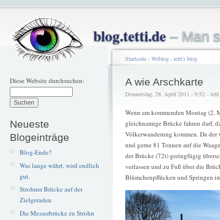
blog.tetti.de
– Man s
Startseite
›
Weblog
›
tetti's blog
Diese Website durchsuchen:
A wie Arschkarte
Donnerstag, 28. April 2011 - 9:52 – tetti
Wenn am kommenden Montag (2. Ma
Neueste
gleichnamige Brücke fahren darf, d
Völkerwanderung kommen. Da der v
Blogeinträge
und gerne 81 Tonnen auf die Waage
Blog-Ende?
der Brücke (72t) geringfügig übersc
Was lange währt, wird endlich
verlassen und zu Fuß über die Brück
gut.
Blümchenpflücken und Springen im 
Strohner Brücke auf der
Zielgeraden
Die Messerbrücke zu Strohn