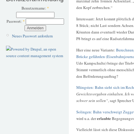
maximal zehn Tonnen Achsenlast. „
den Kopf zerbrechen.“
Benutzername:
*
Interessant: Jetzt kommt plötzlich 
Passwort:
*
8 Stück; nicht Last sondern Achsen
Könnten dann eventuell wieder Dam
Neues Passwort anfordern
P8 bringt es auf eine Radsatzfahrmas
Hier eine neue Variante:
Berechnung
Brücke gefährden (Eisenbahnjourna
Udo Kampschulte) bringe der Trie
Stimmt vermutlich ohne menschlich
den Beförderungsauftrag?
Müngsten: Bahn sieht sich im Recht
Gewichtsvorgaben einhalten. Ich we
schwer sein sollen“
, sagt Sprecher
Solingen: Bahn verschweigt Zugge
erlaubte
wird u.a. der
Begegnungsver
Vielleicht lässt sich diese Diskussi