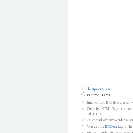
Eingabeformat
Filtered HTML
Internet- und E-Mail-Adressen 
Zulässige HTML-Tags: <a> <em>
<dd> <b>
Zeilen und Absätze werden autom
You can use
BBCode
tags in the
Filtered words will be replaced w