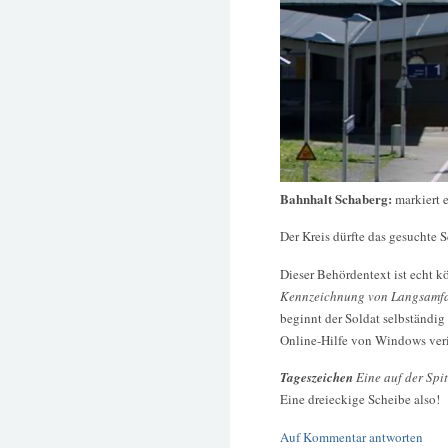
Bahnhalt Schaberg:
markiert e
Der Kreis dürfte das gesuchte 
Dieser Behördentext ist echt k
Kennzeichnung von Langsamfa
beginnt der Soldat selbständ
Online-Hilfe von Windows veri
Tageszeichen
Eine auf der Spit
Eine dreieckige Scheibe also!
Auf Kommentar antworten