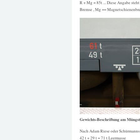
R + Mg = 85t ... Diese Angabe steht
Bremse , Mg == Magnetschienenbr
Gewichts-Beschriftung am Müngst
Nach Adam Riese oder Schürmanns 
42 t + 29 t = 71 t Leermasse