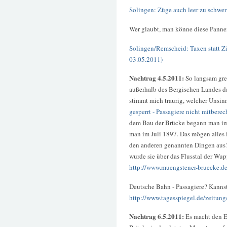
Solingen: Züge auch leer zu schwe
Wer glaubt, man könne diese Pannen
Solingen/Remscheid: Taxen statt 
03.05.2011)
Nachtrag 4.5.2011:
So langsam gre
außerhalb des Bergischen Landes d
stimmt mich traurig, welcher Unsin
gesperrt - Passagiere nicht mitberec
dem Bau der Brücke begann man im J
man im Juli 1897. Das mögen alles i
den anderen genannten Dingen aus?
wurde sie über das Flusstal der Wup
http://www.muengstener-bruecke.de
Deutsche Bahn - Passagiere? Kannst
http://www.tagesspiegel.de/zeitung
Nachtrag 6.5.2011:
Es macht den E