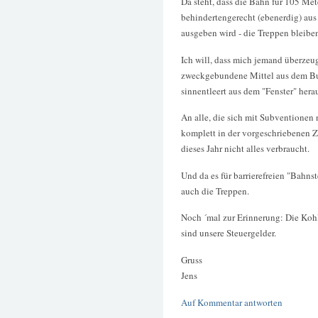
Da steht, dass die Bahn für 105 Me
behindertengerecht (ebenerdig) aus
ausgeben wird - die Treppen bleibe
Ich will, dass mich jemand überzeug
zweckgebundene Mittel aus dem B
sinnentleert aus dem "Fenster" herau
An alle, die sich mit Subventionen
komplett in der vorgeschriebenen Zei
dieses Jahr nicht alles verbraucht.
Und da es für barrierefreien "Bahns
auch die Treppen.
Noch ´mal zur Erinnerung: Die Kohle
sind unsere Steuergelder.
Gruss
Jens
Auf Kommentar antworten