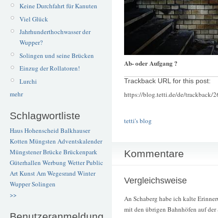
Keine Durchfahrt für Kanuten
Viel Glück
Jahrhunderthochwasser der
Wupper?
Solingen und seine Brücken
Ab- oder Aufgang ?
Einzug der Rollatoren!
Lurchi
Trackback URL for this post:
mehr
https://blog.tetti.de/de/trackback/
Schlagwortliste
tetti's blog
Haus Hohenscheid
Balkhauser
Kotten
Müngsten
Adventskalender
Müngstener Brücke
Brückenpark
Kommentare
Güterhallen
Werbung
Wetter
Public
Art
Kunst
Am Wegesrand
Winter
Vergleichsweise
Wupper
Solingen
>>
An Schaberg habe ich kalte Erinne
mit den übrigen Bahnhöfen auf der S
Benutzeranmeldung