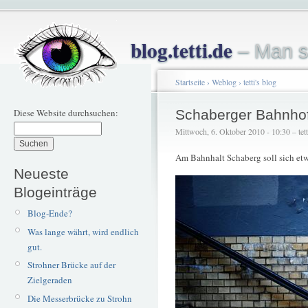
blog.tetti.de
– Man s
Startseite
›
Weblog
›
tetti's blog
Diese Website durchsuchen:
Schaberger Bahnhof
Mittwoch, 6. Oktober 2010 - 10:30 – tett
Am Bahnhalt Schaberg soll sich et
Neueste
Blogeinträge
Blog-Ende?
Was lange währt, wird endlich
gut.
Strohner Brücke auf der
Zielgeraden
Die Messerbrücke zu Strohn