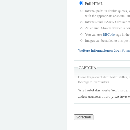
Full HTML
Internal paths in double quotes, 
with the appropriate absolute URL
Internet- und E-Mail-Adressen 
Zeilen und Absätze werden autom
You can use
BBCode
tags in the
Images can be added to this post
Weitere Informationen über Form
CAPTCHA
Diese Frage dient dazu festzustellen
Beiträge zu verhindern.
Wie lautet das vierte Wort in der
„olew uzatoxa uderu yiwe tuvo 