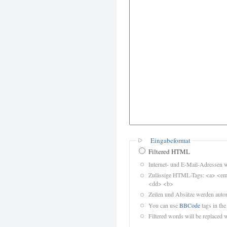
Eingabeformat
Filtered HTML
Internet- und E-Mail-Adressen 
Zulässige HTML-Tags: <a> <em>
<dd> <b>
Zeilen und Absätze werden autom
You can use
BBCode
tags in the
Filtered words will be replaced w