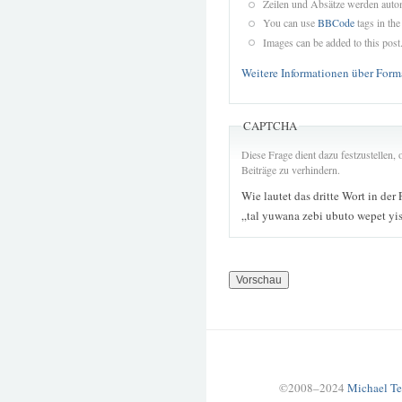
Zeilen und Absätze werden autom
You can use
BBCode
tags in the
Images can be added to this post
Weitere Informationen über Form
CAPTCHA
Diese Frage dient dazu festzustellen
Beiträge zu verhindern.
Wie lautet das dritte Wort in der
„tal yuwana zebi ubuto wepet yi
©2008–2024
Michael Te