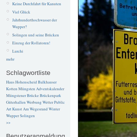
Keine Durchfahrt für Kanuten
Viel Glück
Jahrhunderthochwasser der
Wupper?
Solingen und seine Brücken
Einzug der Rollatoren!
Lurchi
mehr
Schlagwortliste
Haus Hohenscheid
Balkhauser
Kotten
Müngsten
Adventskalender
Müngstener Brücke
Brückenpark
Güterhallen
Werbung
Wetter
Public
Art
Kunst
Am Wegesrand
Winter
Wupper
Solingen
>>
Benutzeranmeldung