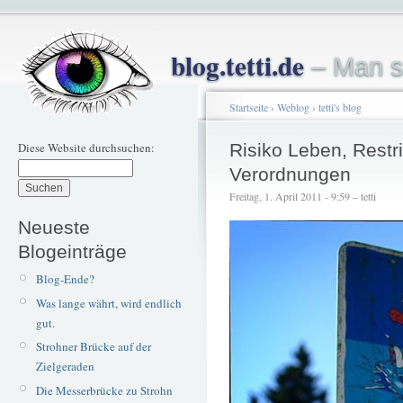
blog.tetti.de
– Man s
Startseite
›
Weblog
›
tetti's blog
Diese Website durchsuchen:
Risiko Leben, Restr
Verordnungen
Freitag, 1. April 2011 - 9:59 – tetti
Neueste
Blogeinträge
Blog-Ende?
Was lange währt, wird endlich
gut.
Strohner Brücke auf der
Zielgeraden
Die Messerbrücke zu Strohn