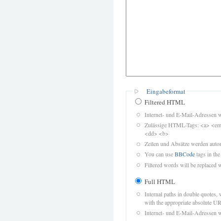
Eingabeformat
Filtered HTML
Internet- und E-Mail-Adressen 
Zulässige HTML-Tags: <a> <em>
<dd> <b>
Zeilen und Absätze werden autom
You can use
BBCode
tags in the
Filtered words will be replaced w
Full HTML
Internal paths in double quotes, 
with the appropriate absolute URL
Internet- und E-Mail-Adressen 